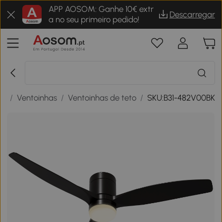
APP AOSOM: Ganhe 10€ extr
Descarregar
a no seu primeiro pedido!
ão
/
Ventoinhas
/
Ventoinhas de teto
/
SKU:B31-482V00BK