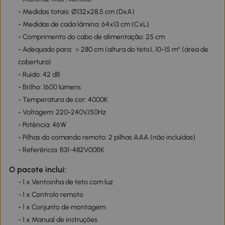
- Medidas totais: Ø132x28,5 cm (DxA)
- Medidas de cada lâmina: 64x13 cm (CxL)
- Comprimento do cabo de alimentação: 25 cm
- Adequado para: ＞280 cm (altura do teto), 10-15 m² (área de
cobertura)
- Ruído: 42 dB
- Brilho: 1600 lúmens
- Temperatura de cor: 4000K
- Voltagem: 220-240V/50Hz
- Potência: 46W
- Pilhas do comando remoto: 2 pilhas AAA (não incluídas)
- Referência: B31-482V00BK
O pacote inclui:
- 1 x Ventoinha de teto com luz
- 1 x Controlo remoto
- 1 x Conjunto de montagem
- 1 x Manual de instruções