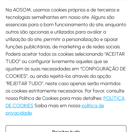
Site
Na AOSOM, usamos cookies próprios e de terceiros e
tecnologias semelhantes em nosso site. Alguns são
Métodos de pagamento
essenciais para o bom funcionamento do site, enquanto
outros são opcionais e utilizados para avaliar a
utilização do site, permitir a personalização e apoiar
funções publicitárias, de marketing e de redes sociais.
Poderá aceitar todos os cookies selecionando “ACEITAR
Envio
TUDO” ou configurar livremente aqueles que se
ajustem às suas necessidades em “CONFIGURAÇÃO DE
COOKIES”, ou ainda rejeitá-los através da opção
“REJEITAR TUDO”, neste caso apenas serão mantidos
os cookies estritamente necessários. Por favor, consulte
Descarregar Aosom App
nossa Política de Cookies para mais detalhes:
POLÍTICA
DE COOKIES
Saiba mais em nossa
política de
Google Play
privacidade
.
Rejeitar tudo