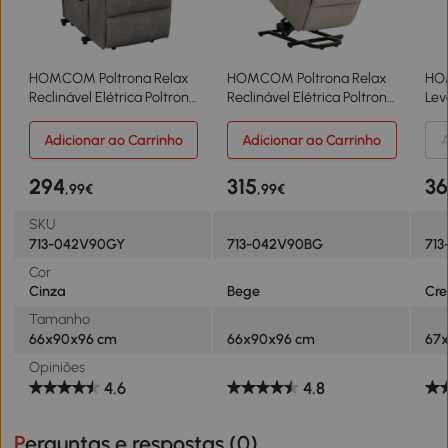
HOMCOM Poltrona Relax
HOMCOM Poltrona Relax
HO
Reclinável Elétrica Poltrona
Reclinável Elétrica Poltrona
Lev
Levanta Pessoas com
Levanta Pessoas com
Elé
Controlo Remoto e Bolso
Controlo Remoto e Bolso
com
Adicionar ao Carrinho
Adicionar ao Carrinho
A
Lateral 66x90x96 cm
Lateral 66x90x96 cm Bege
Apo
Cinza
cm
294
315
3
,99€
,99€
SKU
713-042V90GY
713-042V90BG
71
Cor
Cinza
Bege
Cr
Tamanho
66x90x96 cm
66x90x96 cm
67
Opiniões
4.6
4.8
Perguntas e respostas (
0
)