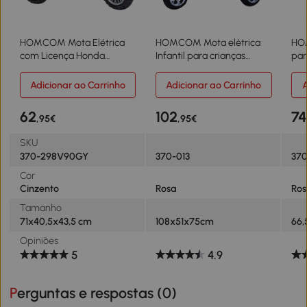
HOMCOM Mota Elétrica
HOMCOM Mota elétrica
HO
com Licença Honda
Infantil para crianças
par
CRF450RL Bateria 6V com
acima de 3 anos com
mese
Velocidade 3km/h Buzina e
Bagagem 6V de Bateria
buz
Adicionar ao Carrinho
Adicionar ao Carrinho
A
Som de Arranque
108x51x75cm Rosa
66,
71x40,5x43,5 cm Cinza
62
102
74
,95€
,95€
SKU
370-298V90GY
370-013
370
Cor
Cinzento
Rosa
Ro
Tamanho
71x40,5x43,5 cm
108x51x75cm
66,
Opiniões
5
4.9
Perguntas e respostas (
0
)