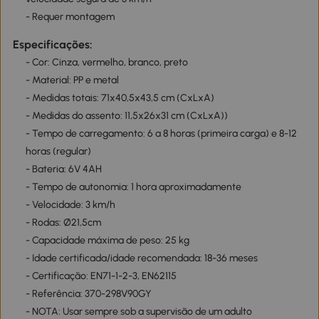
- Requer montagem
Especificações:
- Cor: Cinza, vermelho, branco, preto
- Material: PP e metal
- Medidas totais: 71x40,5x43,5 cm (CxLxA)
- Medidas do assento: 11,5x26x31 cm (CxLxA))
- Tempo de carregamento: 6 a 8 horas (primeira carga) e 8-12
horas (regular)
- Bateria: 6V 4AH
- Tempo de autonomia: 1 hora aproximadamente
- Velocidade: 3 km/h
- Rodas: Ø21,5cm
- Capacidade máxima de peso: 25 kg
- Idade certificada/idade recomendada: 18-36 meses
- Certificação: EN71-1-2-3, EN62115
- Referência: 370-298V90GY
- NOTA: Usar sempre sob a supervisão de um adulto