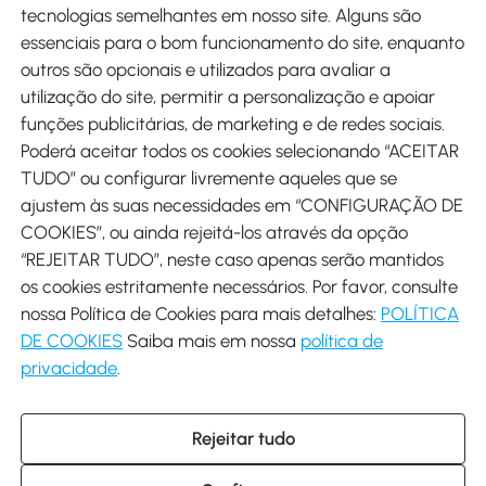
tecnologias semelhantes em nosso site. Alguns são
Métodos de pagamento
essenciais para o bom funcionamento do site, enquanto
outros são opcionais e utilizados para avaliar a
utilização do site, permitir a personalização e apoiar
funções publicitárias, de marketing e de redes sociais.
Poderá aceitar todos os cookies selecionando “ACEITAR
Envio
TUDO” ou configurar livremente aqueles que se
ajustem às suas necessidades em “CONFIGURAÇÃO DE
COOKIES”, ou ainda rejeitá-los através da opção
“REJEITAR TUDO”, neste caso apenas serão mantidos
os cookies estritamente necessários. Por favor, consulte
Descarregar Aosom App
nossa Política de Cookies para mais detalhes:
POLÍTICA
DE COOKIES
Saiba mais em nossa
política de
Google Play
privacidade
.
Rejeitar tudo
+34 931 294 512 (Seg-Sex das 7:30 às 16:30h)
info@aosom.pt