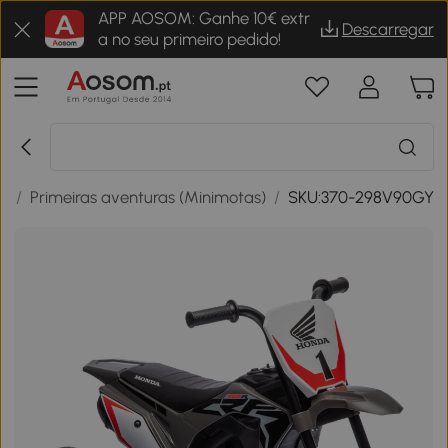
APP AOSOM: Ganhe 10€ extr
Descarregar
a no seu primeiro pedido!
as
/
Primeiras aventuras (Minimotas)
/
SKU:370-298V90GY