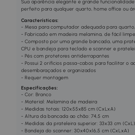
Sua aparência elegante e grande funcionalida
perfeito para qualquer quarto, home office ou á
Características:
- Mesa para computador adequada para quarto, e
- Fabricado em madeira melamina, de fácil lim
- Composto por uma grande bancada, uma prate
CPU e bandeja para teclado e scanner e pratele
- Pés com protetores antiderrapantes
- Possui 2 orifícios passa-cabos para facilitar o
desembaraçados e organizados
- Requer montagem
Especificações:
- Cor: Branco
- Material: Melamina de madeira
- Medidas totais: 120x55x85 cm (CxLxA)
- Altura da bancada ao chão: 74,5 cm
- Medidas da prateleira superior: 33x33 cm (CxL
- Bandeja do scanner: 30x40x16,5 cm (CxLxA)