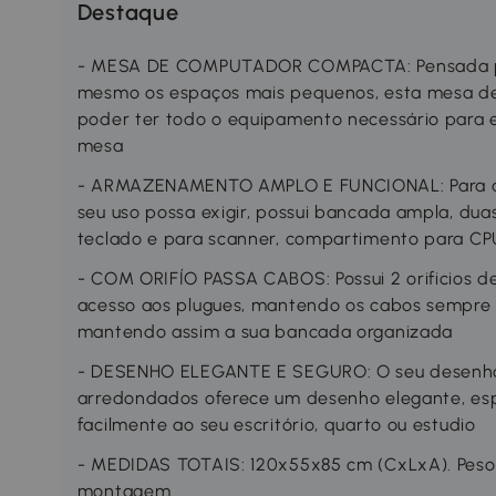
Destaque
- MESA DE COMPUTADOR COMPACTA: Pensada par
mesmo os espaços mais pequenos, esta mesa d
poder ter todo o equipamento necessário para 
mesa
- ARMAZENAMENTO AMPLO E FUNCIONAL: Para at
seu uso possa exigir, possui bancada ampla, dua
teclado e para scanner, compartimento para CPU
- COM ORIFÍO PASSA CABOS: Possui 2 orificios de
acesso aos plugues, mantendo os cabos sempre
mantendo assim a sua bancada organizada
- DESENHO ELEGANTE E SEGURO: O seu desenho c
arredondados oferece um desenho elegante, esp
facilmente ao seu escritório, quarto ou estudio
- MEDIDAS TOTAIS: 120x55x85 cm (CxLxA). Peso
montagem