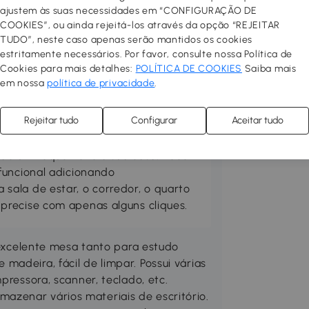
ajustem às suas necessidades em “CONFIGURAÇÃO DE
COOKIES”, ou ainda rejeitá-los através da opção “REJEITAR
TUDO”, neste caso apenas serão mantidos os cookies
estritamente necessários. Por favor, consulte nossa Política de
Cookies para mais detalhes:
POLÍTICA DE COOKIES
Saiba mais
em nossa
política de privacidade
.
 aconchegante e funcional!
Rejeitar tudo
Configurar
Aceitar tudo
 espaços interiores com móveis de
ha móveis e decoração entre vários
, dê um toque novo à sua casa! Você
funcional adicionando
ala de estar, o corredor, o quarto
precise com apenas alguns cliques.
celente mesa tanto para estudo
adeira, fácil de limpar. Possui várias
pressora, scanner, teclado, etc.
zenar vários materiais de escritório.