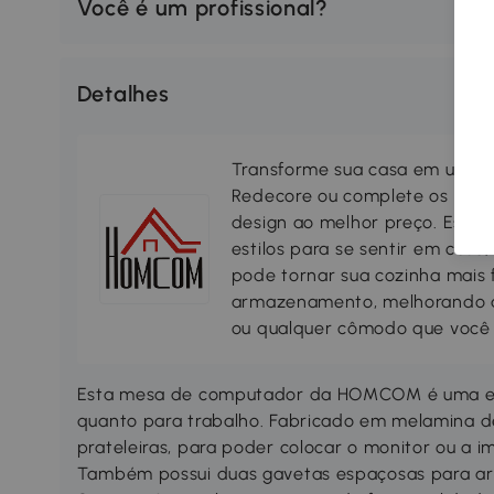
Você é um profissional?
Detalhes
Transforme sua casa em um lar
Redecore ou complete os seus
design ao melhor preço. Escol
estilos para se sentir em casa
pode tornar sua cozinha mais 
armazenamento, melhorando a s
ou qualquer cômodo que você 
Esta mesa de computador da HOMCOM é uma ex
quanto para trabalho. Fabricado em melamina de m
prateleiras, para poder colocar o monitor ou a im
Também possui duas gavetas espaçosas para arma