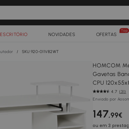
Top
ESCRITÓRIO
NOVIDADES
OFERTAS
utador
/
SKU:920-011V82WT
HOMCOM Mesa
Gavetas Band
CPU 120x55x
4.7
(31)
Enviado por Aoso
147
,99€