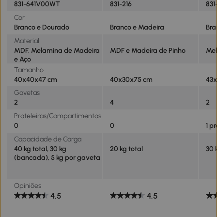
831-641V00WT
831-216
831
Cor
Branco e Dourado
Branco e Madeira
Bra
Material
MDF, Melamina de Madeira
MDF e Madeira de Pinho
Mel
e Aço
Tamanho
40x40x47 cm
40x30x75 cm
43
Gavetas
2
4
2
Prateleiras/Compartimentos
0
0
1 p
Capacidade de Carga
40 kg total, 30 kg
20 kg total
30 
(bancada), 5 kg por gaveta
Opiniões
4.5
4.5