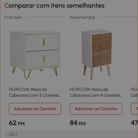
Comparar com itens semelhantes
Este item
Recomendar
HOMCOM Mesa de
HOMCOM Mesa de
HO
Cabeceira com 2 Gavetas
Cabeceira com 4 Gavetas
Cab
Mesa Auxiliar com Pés de
Amplo Espaço de
Gra
Metal para Sala de Estar
Armazenamento para
Abe
Adicionar ao Carrinho
Adicionar ao Carrinho
A
Dormitório 40x40x47 cm
Dormitório 40x30x75 cm
Est
Branco e Dourado
Branco e Madeira
cm 
62
84
4
,99€
,95€
SKU