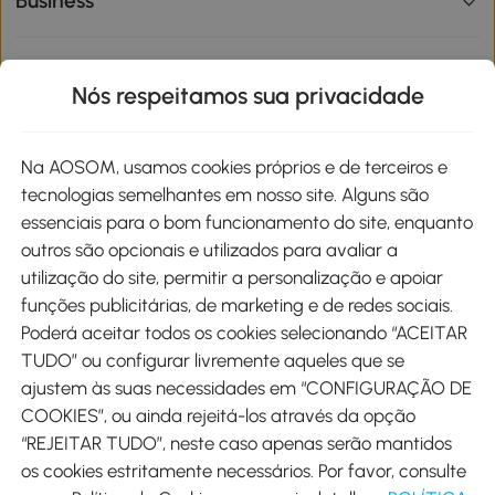
Business
Informações de interesse
Nós respeitamos sua privacidade
Site
Na AOSOM, usamos cookies próprios e de terceiros e
tecnologias semelhantes em nosso site. Alguns são
Métodos de pagamento
essenciais para o bom funcionamento do site, enquanto
outros são opcionais e utilizados para avaliar a
utilização do site, permitir a personalização e apoiar
funções publicitárias, de marketing e de redes sociais.
Poderá aceitar todos os cookies selecionando “ACEITAR
Envio
TUDO” ou configurar livremente aqueles que se
ajustem às suas necessidades em “CONFIGURAÇÃO DE
COOKIES”, ou ainda rejeitá-los através da opção
“REJEITAR TUDO”, neste caso apenas serão mantidos
os cookies estritamente necessários. Por favor, consulte
Descarregar Aosom App