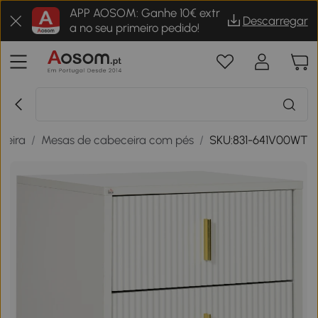
APP AOSOM: Ganhe 10€ extr
Descarregar
a no seu primeiro pedido!
ceira
/
Mesas de cabeceira com pés
/
SKU:831-641V00WT