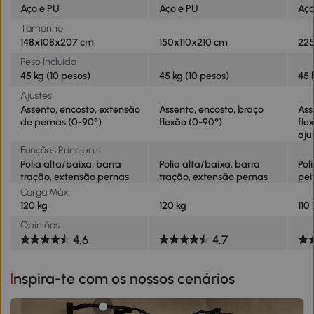
Aço e PU
Aço e PU
Aço
Tamanho
148x108x207 cm
150x110x210 cm
22
Peso Incluído
45 kg (10 pesos)
45 kg (10 pesos)
45 
Ajustes
Assento, encosto, extensão
Assento, encosto, braço
Ass
de pernas (0-90°)
flexão (0-90°)
fle
aju
Funções Principais
Polia alta/baixa, barra
Polia alta/baixa, barra
Pol
tração, extensão pernas
tração, extensão pernas
pei
Carga Máx.
120 kg
120 kg
110
Opiniões
4.6
4.7
Inspira-te com os nossos cenários