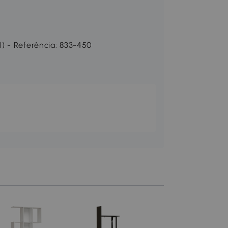
) - Referência: 833-450
HOMCOM Estante
Níveis em S com A