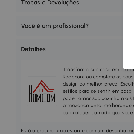
Trocas e Devoluções
Você é um profissional?
Detalhes
Transforme sua casa em um lar
Redecore ou complete os seus
design ao melhor preço. Escol
estilos para se sentir em casa
pode tornar sua cozinha mais 
armazenamento, melhorando a s
ou qualquer cômodo que você 
Está a procura uma estante com um desenho mo