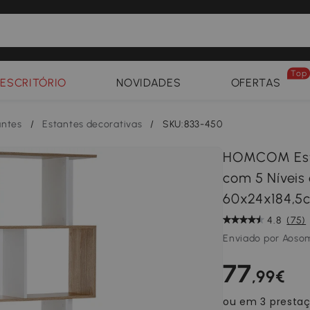
Top
ESCRITÓRIO
NOVIDADES
OFERTAS
antes
/
Estantes decorativas
/
SKU:833-450
HOMCOM Estan
com 5 Nívei
60x24x184,5
4.8
(75)
Enviado por Aoso
77
,99€