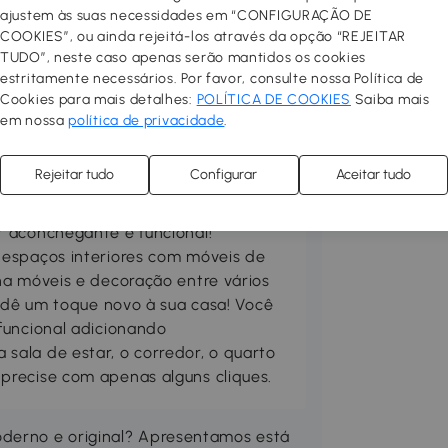
ajustem às suas necessidades em “CONFIGURAÇÃO DE
COOKIES”, ou ainda rejeitá-los através da opção “REJEITAR
TUDO”, neste caso apenas serão mantidos os cookies
estritamente necessários. Por favor, consulte nossa Política de
Cookies para mais detalhes:
POLÍTICA DE COOKIES
Saiba mais
em nossa
política de privacidade
.
Rejeitar tudo
Configurar
Aceitar tudo
 aconchegante e funcional!
 espaços interiores com móveis de
ha móveis e decoração entre vários
, dê um toque novo à sua casa! Você
funcional adicionando
ala de estar, o corredor, o quarto
precise com apenas alguns cliques.
derno e original? Apresentamos está