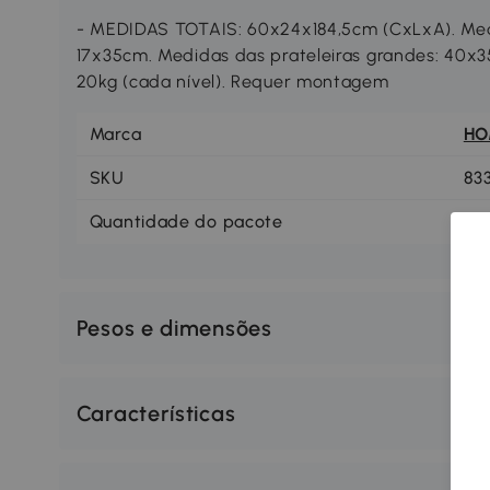
- MEDIDAS TOTAIS: 60x24x184,5cm (CxLxA). Med
17x35cm. Medidas das prateleiras grandes: 40
20kg (cada nível). Requer montagem
Marca
H
SKU
83
Quantidade do pacote
1
Pesos e dimensões
Características