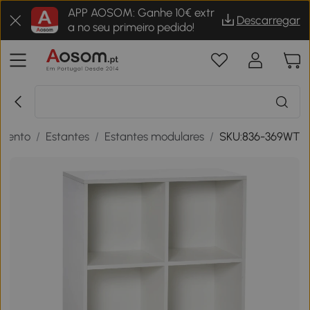
APP AOSOM: Ganhe 10€ extr
Descarregar
a no seu primeiro pedido!
mento
/
Estantes
/
Estantes modulares
/
SKU:836-369WT