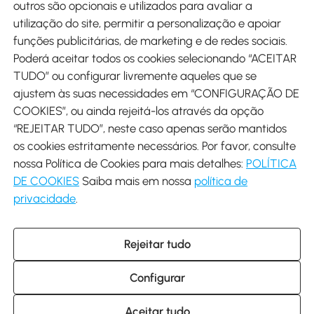
outros são opcionais e utilizados para avaliar a
utilização do site, permitir a personalização e apoiar
funções publicitárias, de marketing e de redes sociais.
Poderá aceitar todos os cookies selecionando “ACEITAR
Envio
TUDO” ou configurar livremente aqueles que se
ajustem às suas necessidades em “CONFIGURAÇÃO DE
COOKIES”, ou ainda rejeitá-los através da opção
“REJEITAR TUDO”, neste caso apenas serão mantidos
os cookies estritamente necessários. Por favor, consulte
Descarregar Aosom App
nossa Política de Cookies para mais detalhes:
POLÍTICA
DE COOKIES
Saiba mais em nossa
política de
Google Play
privacidade
.
Rejeitar tudo
+34 931 294 512 (Seg-Sex das 7:30 às 16:30h)
info@aosom.pt
Configurar
C/ Roc Gros, nº 15. 08550 Els Hostalets de Balenyà (Barcelona),
Espanha
© 2014-2026 SPANISH AOSOM SL (NIF: B66295775) Todos os
Aceitar tudo