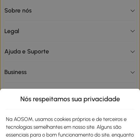
Sobre nós
Legal
Ajuda e Suporte
Business
Informações de interesse
Nós respeitamos sua privacidade
Site
Na AOSOM, usamos cookies próprios e de terceiros e
tecnologias semelhantes em nosso site. Alguns são
Métodos de pagamento
essenciais para o bom funcionamento do site, enquanto