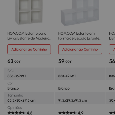
HOMCOM Estante para
HOMCOM Estante em
HO
Livros Estante de Madeira
Forma de Escada Estante
Liv
de 3 Níveis com 6
de Armazenamento com 6
com
Compartimentos de
Cubos Estante de
Arm
Adicionar ao Carrinho
Adicionar ao Carrinho
A
Armazenamento
Exposição
Arq
65,5x30x97,5 cm Branco
91,5x29,5x91,5cm Branco
Est
63
59
5
,99€
,99€
50
SKU
836-369WT
833-421WT
83
Cor
Branco
Branco
Bra
Tamanho
65,5x30x97,5 cm
91,5x29,5x91,5 cm
50
Opiniões
4.6
4.9