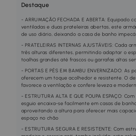
Destaque
- ARRUMAÇÃO FECHADA E ABERTA: Equipado com
ventiladas e duas prateleiras abertas, este armá
de uso diário, deixando a casa de banho impec
- PRATELEIRAS INTERNAS AJUSTÁVEIS: Cada armár
três alturas diferentes, permitindo adaptar o es
toalhas grandes até frascos ou garrafas altas se
- PORTAS E PÉS EM BAMBU ENVERNIZADO: As por
oferecem um toque acolhedor e resistente. O d
favorece a ventilação e confere leveza e moder
- ESTRUTURA ALTA E QUE POUPA ESPAÇO: Com 32
esguio encaixa-se facilmente em casas de banho
aproveitando a altura para oferecer mais capa
espaço no chão
- ESTRUTURA SEGURA E RESISTENTE: Com estrut