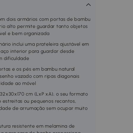
 dois armários com portas de bambu
rio alto permite guardar tanto objetos
ável e bem organizada
io inclui uma prateleira ajustável em
paço interior para guardar desde
m dificuldade
tas e os pés em bambu natural
esenho vazado com ripas diagonais
nidade ao móvel
x30x170 cm (LxP xA), o seu formato
 estreitas ou pequenos recantos,
cidade de arrumação sem ocupar muito
ura resistente em melamina de