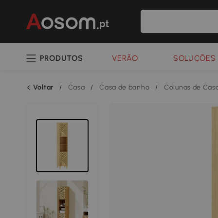
PRODUTOS
VERÃO
SOLUÇÕES 
Voltar
/
Casa
/
Casa de banho
/
Colunas de Cas