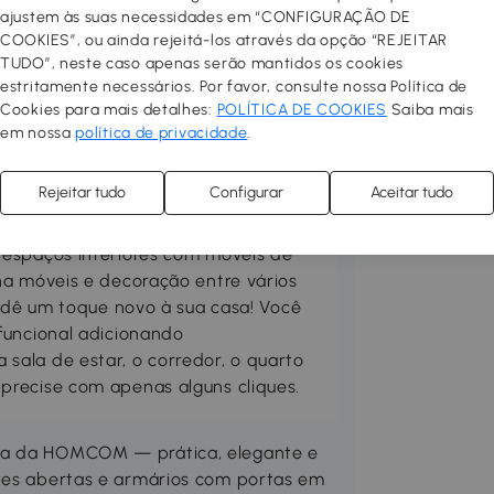
ajustem às suas necessidades em “CONFIGURAÇÃO DE
COOKIES”, ou ainda rejeitá-los através da opção “REJEITAR
TUDO”, neste caso apenas serão mantidos os cookies
estritamente necessários. Por favor, consulte nossa Política de
Cookies para mais detalhes:
POLÍTICA DE COOKIES
Saiba mais
em nossa
política de privacidade
.
Rejeitar tudo
Configurar
Aceitar tudo
 aconchegante e funcional!
 espaços interiores com móveis de
ha móveis e decoração entre vários
, dê um toque novo à sua casa! Você
funcional adicionando
ala de estar, o corredor, o quarto
precise com apenas alguns cliques.
lta da HOMCOM — prática, elegante e
ntes abertas e armários com portas em