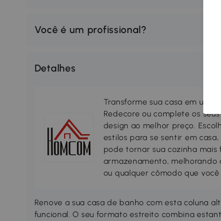
Você é um profissional?
Detalhes
Transforme sua casa em um lar
Redecore ou complete os seus
design ao melhor preço. Escol
estilos para se sentir em casa
pode tornar sua cozinha mais 
armazenamento, melhorando a s
ou qualquer cômodo que você 
Renove a sua casa de banho com esta coluna a
funcional. O seu formato estreito combina esta