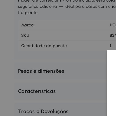
madeira e correia anti-tombo incluída, esta col
segurança adicional — ideal para casas com cr
frequente
Marca
H
SKU
83
Quantidade do pacote
1
Pesos e dimensões
Características
Trocas e Devoluções