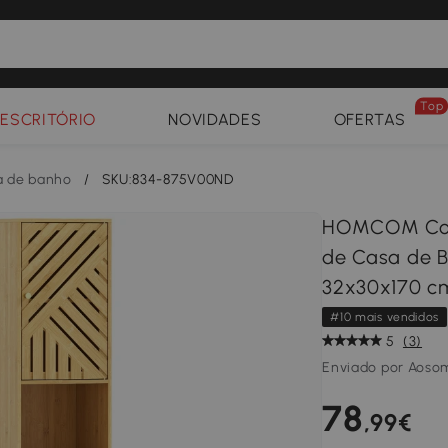
Top
ESCRITÓRIO
NOVIDADES
OFERTAS
a de banho
/
SKU:834-875V00ND
HOMCOM Colu
de Casa de B
32x30x170 c
#10 mais vendidos
5
(3)
Enviado por Aoso
78
,99€