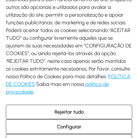
outros são opcionais e utilizados para avaliar a
utilização do site, permitir a personalização e apoiar
funções publicitárias, de marketing e de redes sociais.
Poderá aceitar todos os cookies selecionando “ACEITAR
Envio
TUDO” ou configurar livremente aqueles que se
ajustem às suas necessidades em “CONFIGURAÇÃO DE
COOKIES”, ou ainda rejeitá-los através da opção
“REJEITAR TUDO”, neste caso apenas serão mantidos
os cookies estritamente necessários. Por favor, consulte
Descarregar Aosom App
nossa Política de Cookies para mais detalhes:
POLÍTICA
DE COOKIES
Saiba mais em nossa
política de
Google Play
privacidade
.
Rejeitar tudo
+34 931 294 512 (Seg-Sex das 7:30 às 16:30h)
info@aosom.pt
Configurar
C/ Roc Gros, nº 15. 08550 Els Hostalets de Balenyà (Barcelona),
Espanha