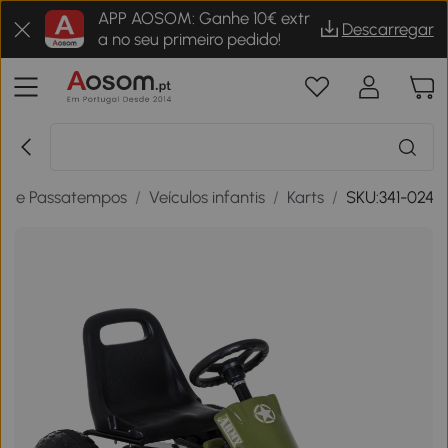
APP AOSOM: Ganhe 10€ extr
Descarregar
a no seu primeiro pedido!
os e Passatempos
/
Veículos infantis
/
Karts
/
SKU:341-024