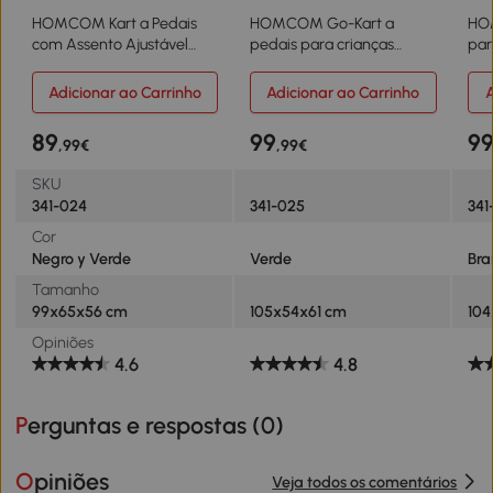
HOMCOM Kart a Pedais
HOMCOM Go-Kart a
HOM
com Assento Ajustável
pedais para crianças
par
Embreagem Travão de
acima de 3 anos com freio
Ano
Mão para Crianças de 3-6
embreagem assento
Inf
Adicionar ao Carrinho
Adicionar ao Carrinho
A
Anos 99x65x56 cm Verde
ajustável máx. 35 kg
Aju
e Preto
105x54x61cm Verde
104
89
99
9
,99€
,99€
Pre
SKU
341-024
341-025
341
Cor
Negro y Verde
Verde
Bra
Tamanho
99x65x56 cm
105x54x61 cm
10
Opiniões
4.6
4.8
Perguntas e respostas (
0
)
Opiniões
Veja todos os comentários