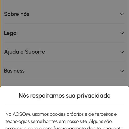
Sobre nós
Legal
Ajuda e Suporte
Business
Informações de interesse
Nós respeitamos sua privacidade
Site
Na AOSOM, usamos cookies próprios e de terceiros e
tecnologias semelhantes em nosso site. Alguns são
Métodos de pagamento
essenciais para o bom funcionamento do site, enquanto