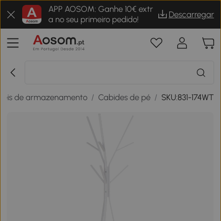
APP AOSOM: Ganhe 10€ extr
Descarregar
a no seu primeiro pedido!
veis de armazenamento
/
Cabides de pé
/
SKU:831-174WT