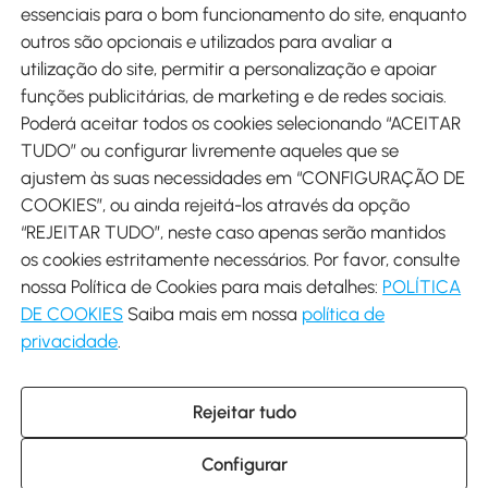
Métodos de pagamento
essenciais para o bom funcionamento do site, enquanto
outros são opcionais e utilizados para avaliar a
utilização do site, permitir a personalização e apoiar
funções publicitárias, de marketing e de redes sociais.
Poderá aceitar todos os cookies selecionando “ACEITAR
Envio
TUDO” ou configurar livremente aqueles que se
ajustem às suas necessidades em “CONFIGURAÇÃO DE
COOKIES”, ou ainda rejeitá-los através da opção
“REJEITAR TUDO”, neste caso apenas serão mantidos
os cookies estritamente necessários. Por favor, consulte
Descarregar Aosom App
nossa Política de Cookies para mais detalhes:
POLÍTICA
DE COOKIES
Saiba mais em nossa
política de
Google Play
privacidade
.
Rejeitar tudo
+34 931 294 512 (Seg-Sex das 7:30 às 16:30h)
info@aosom.pt
Configurar
C/ Roc Gros, nº 15. 08550 Els Hostalets de Balenyà (Barcelona),