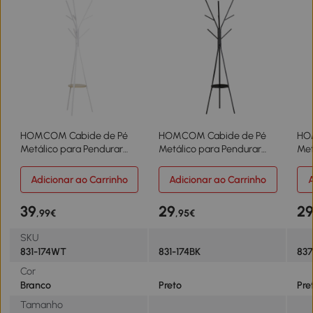
HOMCOM Cabide de Pé
HOMCOM Cabide de Pé
HO
Metálico para Pendurar
Metálico para Pendurar
Met
Roupa Bolsas com 9
Roupa Bolsas com 9
Pra
Ganchos e Prateleira
Ganchos e Prateleira
par
Adicionar ao Carrinho
Adicionar ao Carrinho
A
Cabide de Pé Moderno
Cabide de Pé Moderno
Bol
45x45x180 cm Branco
45x45x180 cm Preto
cm 
39
29
2
,99€
,95€
SKU
831-174WT
831-174BK
83
Cor
Branco
Preto
Pre
Tamanho