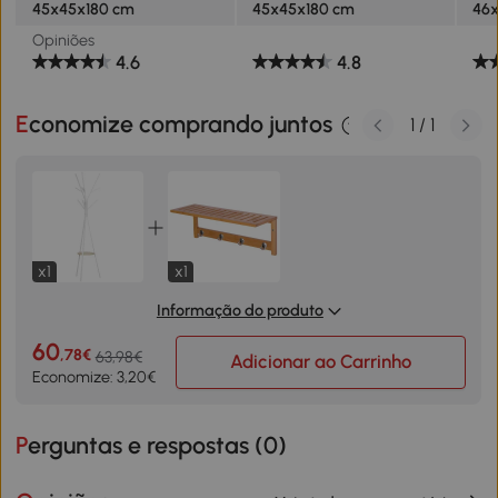
45x45x180 cm
45x45x180 cm
46
Opiniões
4.6
4.8
Economize comprando juntos
1
/
1
x1
x1
Informação do produto
60
,78€
63,98€
Adicionar ao Carrinho
Economize: 3,20€
Perguntas e respostas (
0
)