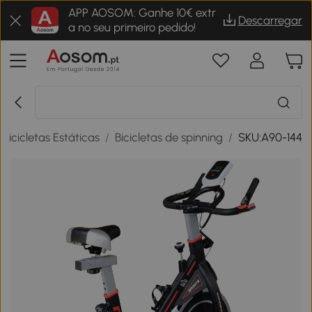
APP AOSOM: Ganhe 10€ extr
Descarregar
a no seu primeiro pedido!
Bicicletas Estáticas
/
Bicicletas de spinning
/
SKU:A90-144