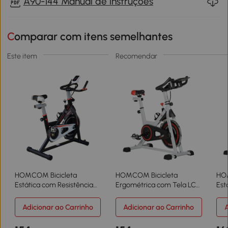
A90-144 Manual de instruções
Comparar com itens semelhantes
Este item
Recomendar
HOMCOM Bicicleta
HOMCOM Bicicleta
HO
Estática com Resistência
Ergométrica com Tela LCD
Est
Ajustável Volante de
Sela Ajustável Volante 8 kg
Iné
Inércia de 8kg Ecrã LCD
para Escritório Branco
Gui
Adicionar ao Carrinho
Adicionar ao Carrinho
A
Assento e Guiador
Aju
Ajustáveis 103x48x115cm
cm 