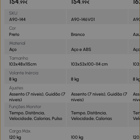
154
154
16
,99€
,99€
Preto
SKU
A90-144
A90-146V01
A9
Cor
Preto
Branco
Azu
Material
Aço
Aço e ABS
Aço
Tamanho
103x48x115cm
103x53x100-114 cm
103
Volante Inércia
8 kg
8 kg
8 k
Ajustes
Assento (7 níveis), Guidão (7
Assento (7 níveis), Guidão (7
Ass
níveis)
níveis)
nív
Funções Monitor
Tempo, Distância,
Tempo, Distância,
Tem
Velocidade, Calorias, Pulso
Velocidade, Calorias
Vel
Carga Máx.
120 kg
100 kg
120