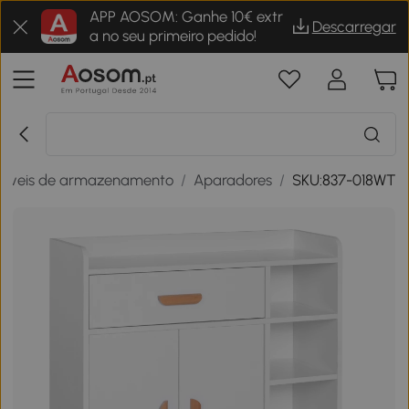
APP AOSOM: Ganhe 10€ extr
Descarregar
a no seu primeiro pedido!
óveis de armazenamento
/
Aparadores
/
SKU:837-018WT