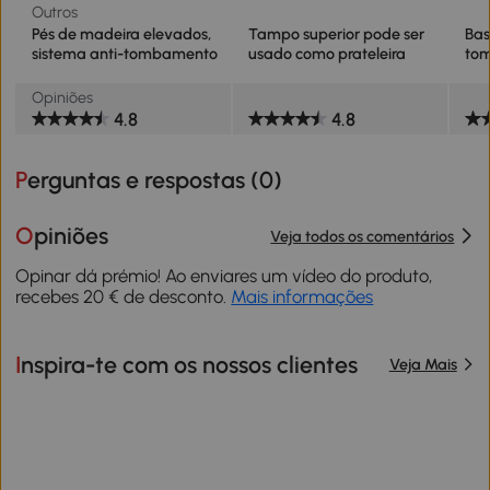
Outros
Pés de madeira elevados,
Tampo superior pode ser
Bas
sistema anti-tombamento
usado como prateleira
to
Opiniões
4.8
4.8
Perguntas e respostas (
0
)
Opiniões
Veja todos os comentários
Opinar dá prémio! Ao enviares um vídeo do produto,
recebes 20 € de desconto.
Mais informações
Inspira-te com os nossos clientes
Veja Mais