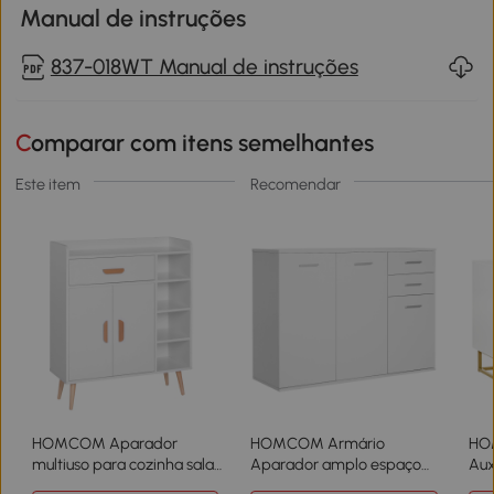
Manual de instruções
837-018WT Manual de instruções
Comparar com itens semelhantes
Este item
Recomendar
HOMCOM Aparador
HOMCOM Armário
HO
multiuso para cozinha sala
Aparador amplo espaço
Aux
de jantar 80x29,5x96cm
de Armazenamento para
Ar