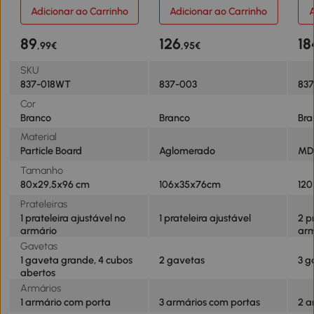
Branco
sala de jantar com portas e
Gav
Adicionar ao Carrinho
Adicionar ao Carrinho
A
gavetas 106x35x76cm
Pra
Branco
120
89
126
18
,99€
,95€
SKU
837-018WT
837-003
837
Cor
Branco
Branco
Bra
Material
Particle Board
Aglomerado
MDF
Tamanho
80x29,5x96 cm
106x35x76cm
12
Prateleiras
1 prateleira ajustável no
1 prateleira ajustável
2 p
armário
arm
Gavetas
1 gaveta grande, 4 cubos
2 gavetas
3 g
abertos
Armários
1 armário com porta
3 armários com portas
2 a