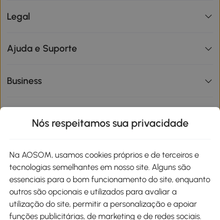
Legal
Ajuda e Suporte
Business
Informações de interesse
Nós respeitamos sua privacidade
Site
Na AOSOM, usamos cookies próprios e de terceiros e
tecnologias semelhantes em nosso site. Alguns são
Métodos de pagamento
essenciais para o bom funcionamento do site, enquanto
outros são opcionais e utilizados para avaliar a
utilização do site, permitir a personalização e apoiar
funções publicitárias, de marketing e de redes sociais.