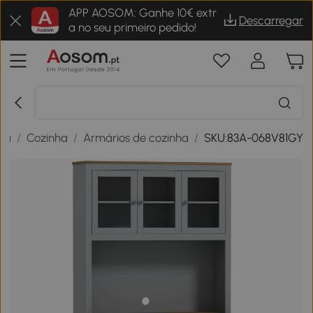
APP AOSOM: Ganhe 10€ extr
Descarregar
a no seu primeiro pedido!
sa
/
Cozinha
/
Armários de cozinha
/
SKU:83A-068V81GY