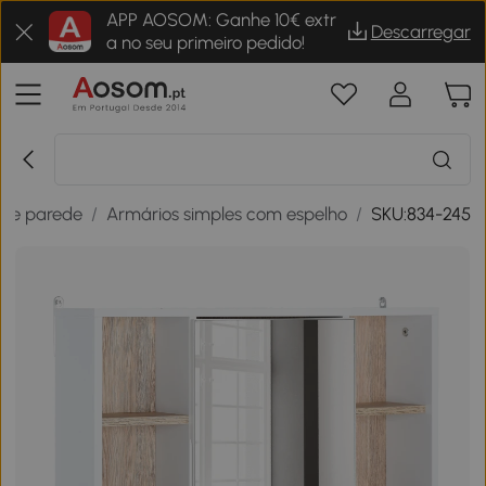
APP AOSOM: Ganhe 10€ extr
Descarregar
a no seu primeiro pedido!
 de parede
/
Armários simples com espelho
/
SKU:834-245