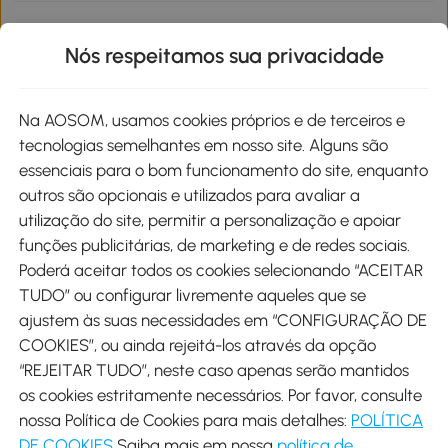
Informações de interesse
Nós respeitamos sua privacidade
Site
Na AOSOM, usamos cookies próprios e de terceiros e
tecnologias semelhantes em nosso site. Alguns são
Métodos de pagamento
essenciais para o bom funcionamento do site, enquanto
outros são opcionais e utilizados para avaliar a
utilização do site, permitir a personalização e apoiar
funções publicitárias, de marketing e de redes sociais.
Poderá aceitar todos os cookies selecionando “ACEITAR
Envio
TUDO” ou configurar livremente aqueles que se
ajustem às suas necessidades em “CONFIGURAÇÃO DE
COOKIES”, ou ainda rejeitá-los através da opção
“REJEITAR TUDO”, neste caso apenas serão mantidos
os cookies estritamente necessários. Por favor, consulte
Descarregar Aosom App
nossa Política de Cookies para mais detalhes:
POLÍTICA
DE COOKIES
Saiba mais em nossa
política de