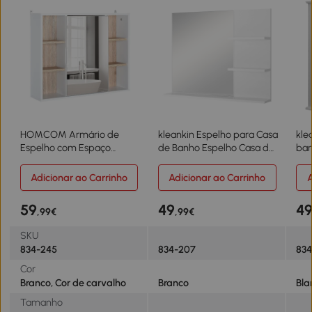
HOMCOM Armário de
kleankin Espelho para Casa
kle
Espelho com Espaço
de Banho Espelho Casa de
ban
Interno com Prateleiras
Banho para Pendurar na
esp
Ajustáveis ​​Armário de
Parede com 3 Prateleiras
nív
Adicionar ao Carrinho
Adicionar ao Carrinho
A
Banheiro com Prateleiras
60x10x47cm Branco
de 
Abertas 60x14,5x49,4 cm
56
59
49
4
,99€
,99€
Branco e Carvalho
SKU
834-245
834-207
834
Cor
Branco, Cor de carvalho
Branco
Bla
Tamanho