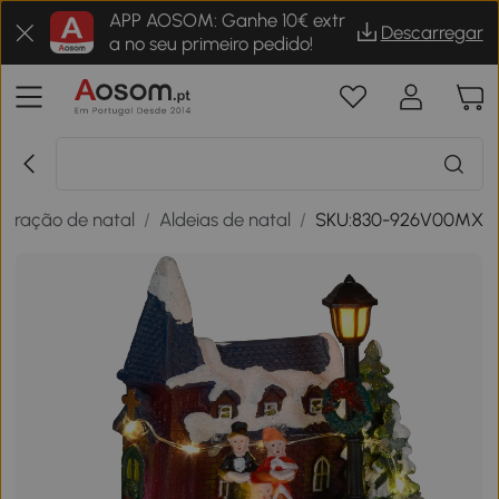
APP AOSOM: Ganhe 10€ extr
Descarregar
a no seu primeiro pedido!
oração de natal
/
Aldeias de natal
/
SKU:830-926V00MX