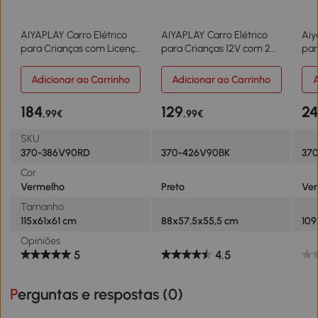
AIYAPLAY Carro Elétrico
AIYAPLAY Carro Elétrico
Aiy
para Crianças com Licença
para Crianças 12V com 2
par
Land Rover 12V Controlo
Motores Suspensão
Sua
Remoto Sistema de
Traseira Faróis e Música
Rem
Adicionar ao Carrinho
Adicionar ao Carrinho
A
Suspensão USB MP3
88x57,5x55,5 cm Preto
Buz
Velocidade Ajustável Faróis
Plá
184
129
2
,99€
,99€
115x61x61 cm Vermelho
SKU
370-386V90RD
370-426V90BK
37
Cor
Vermelho
Preto
Ve
Tamanho
115x61x61 cm
88x57,5x55,5 cm
10
Opiniões
5
4.5
Perguntas e respostas (
0
)