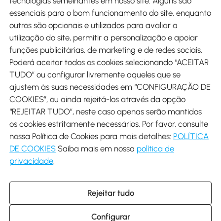
tecnologias semelhantes em nosso site. Alguns são
Métodos de pagamento
essenciais para o bom funcionamento do site, enquanto
outros são opcionais e utilizados para avaliar a
utilização do site, permitir a personalização e apoiar
funções publicitárias, de marketing e de redes sociais.
Poderá aceitar todos os cookies selecionando “ACEITAR
Envio
TUDO” ou configurar livremente aqueles que se
ajustem às suas necessidades em “CONFIGURAÇÃO DE
COOKIES”, ou ainda rejeitá-los através da opção
“REJEITAR TUDO”, neste caso apenas serão mantidos
os cookies estritamente necessários. Por favor, consulte
Descarregar Aosom App
nossa Política de Cookies para mais detalhes:
POLÍTICA
DE COOKIES
Saiba mais em nossa
política de
Google Play
privacidade
.
Rejeitar tudo
+34 931 294 512 (Seg-Sex das 7:30 às 16:30h)
info@aosom.pt
Configurar
C/ Roc Gros, nº 15. 08550 Els Hostalets de Balenyà (Barcelona),