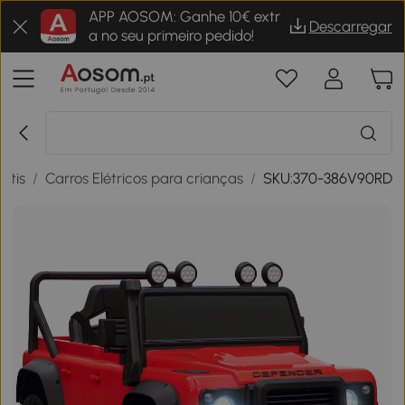
APP AOSOM: Ganhe 10€ extr
Descarregar
a no seu primeiro pedido!
antis
/
Carros Elétricos para crianças
/
SKU:370-386V90RD