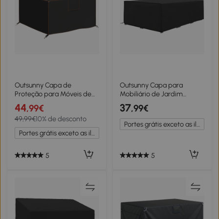
Outsunny Capa de
Outsunny Capa para
Proteção para Móveis de
Mobiliário de Jardim
Jardim Resistente ao
222x155x67 cm Tecido
44
37
,99€
,99€
Inverno Impermeável Anti
Oxford Impermeável Preto
49,99€
10% de desconto
UV Lona em Tecido Oxford
Portes grátis exceto as ilhas
420D 125x125x74 cm Preto
Portes grátis exceto as ilhas
5
5