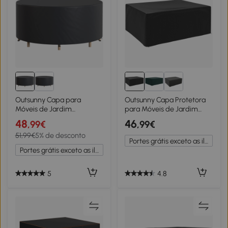
Outsunny Capa para
Outsunny Capa Protetora
Móveis de Jardim
para Móveis de Jardim
Resistente ao Inverno
Resistente ao Inverno
48
46
,99€
,99€
Impermeável Cobertura
Wasserdicht Anti-UV Lona
51,99€
5% de desconto
Anti-UV Lona em Tecido
de Cobertura 235x190x90
Portes grátis exceto as ilhas
Oxford 420D Ø214x70 cm
cm Preto
Portes grátis exceto as ilhas
Preto
5
4.8