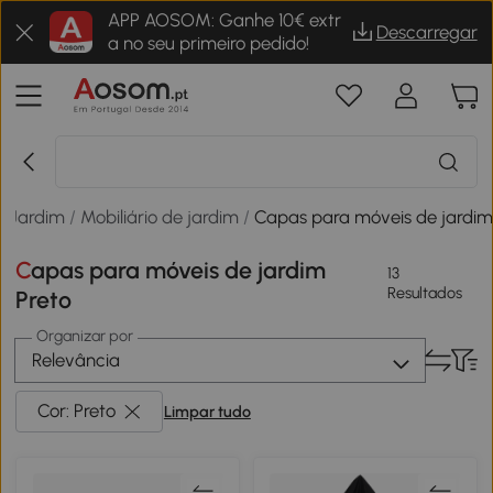
APP AOSOM: Ganhe 10€ extr
Descarregar
a no seu primeiro pedido!
e Jardim
/
Mobiliário de jardim
/
Capas para móveis de jardi
Capas para móveis de jardim
13
Resultados
Preto
Organizar por
Relevância
Cor: Preto
Limpar tudo