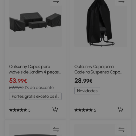
Outsunny Capas para
Outsunny Capa para
Móveis de Jardim 4 peças
Cadeira Suspensa Capa
Impermeáveis Preto
para Cadeira Tipo Ovo
53
28
,99€
,99€
Tecido Oxford 210D com
59,99€
10% de desconto
Zíper Ø115x190 cm Preto
Novidades
Portes grátis exceto as ilhas
5
5