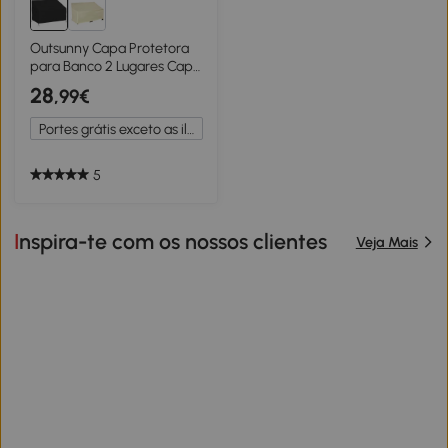
Outsunny Capa Protetora
para Banco 2 Lugares Capa
Protetora de Móveis
28
,99€
Impermeável Exterior
Jardim Proteção contra
Portes grátis exceto as ilhas
Chuva e Sol 140x84x56/94
cm Preto
5
Inspira-te com os nossos clientes
Veja Mais