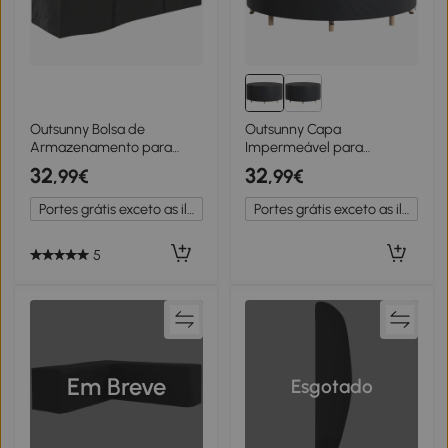
Outsunny Bolsa de
Outsunny Capa
Armazenamento para
Impermeável para
Almofadas de Jardim
Mobiliário de Jardim para
32
32
,99€
,99€
Impermeável Bolsa de
Mesa Redonda Tecido
Arrumação para Árvore de
Oxford 420D para Jardim
Portes grátis exceto as ilhas
Portes grátis exceto as ilhas
Natal 175x55x75 cm Preto
Exterior Ø200x80 cm
Preto
5
Em Breve
Esgotado