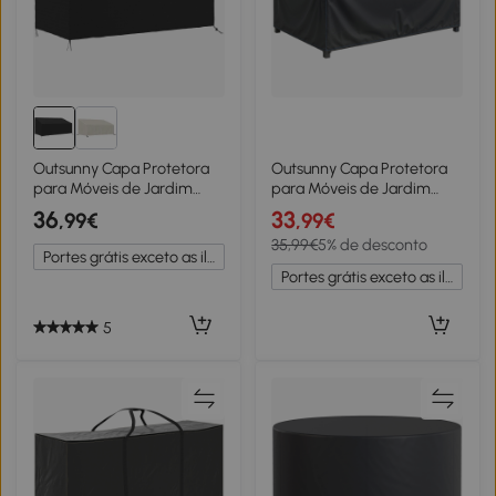
Outsunny Capa Protetora
Outsunny Capa Protetora
para Móveis de Jardim
para Móveis de Jardim
218x111x63-101 cm
Resistente ao Inverno
36
33
,99€
,99€
Cobertura de Móveis de
Impermeável à Prova de
35,99€
5% de desconto
Tecido Oxford 600D
Vento Anti UV Tecido
Portes grátis exceto as ilhas
Impermeável para Sofás
Oxford 420D 180x120x74
Portes grátis exceto as ilhas
Bancos
cm Preto
5