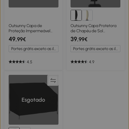
Outsunny Capa de
Outsunny Capa Protetora
Proteção Impermeável
de Chapéu de Sol
para Conjunto de Jardim
Ø56x220 cm Capa para
49
39
,99€
,99€
em Canto 420D Oxford
Chapéu de Sol Resistente
Lona Exterior Impermeável
para Jardim com Fecho de
Portes grátis exceto as ilhas
Portes grátis exceto as ilhas
anti-UV 250L x 250l x 79H
Correr Preto
cm, Preto
4.5
4.9
Esgotado