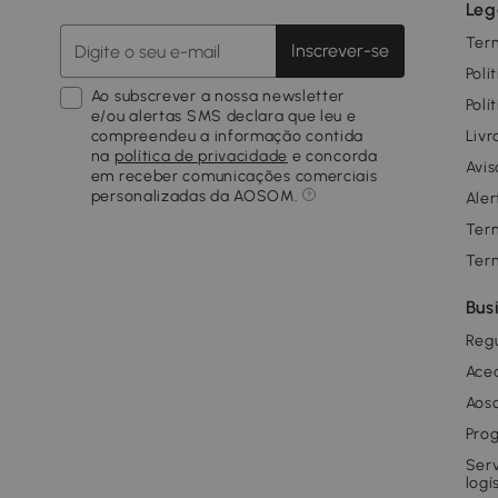
Leg
Ter
Inscrever-se
Polí
Ao subscrever a nossa newsletter
Polí
e/ou alertas SMS declara que leu e
compreendeu a informação contida
Livr
na
política de privacidade
e concorda
Avis
em receber comunicações comerciais
personalizadas da AOSOM.
Aler
Ter
Ter
Bus
Reg
Ace
Aos
Prog
Ser
logí