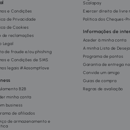
al
Scalapay
mos e Condições
Exercer direito de livre
tica de Privacidade
Política dos Cheques-P
tica de Cookies
Informações de inte
o de reclamações
Aceder à minha conta
o Legal
A minha Lista de Desej
ta de fraude e/ou phishing
Programa de pontos
mos e Condições de SMS
Garantia de entrega no
mos legais #Aosomptlove
Convide um amigo
iness
Guias de compra
ulamento B2B
Regras de avaliação
der minha conta
om business
rama de afiliados
viço de armazenamento e
stica