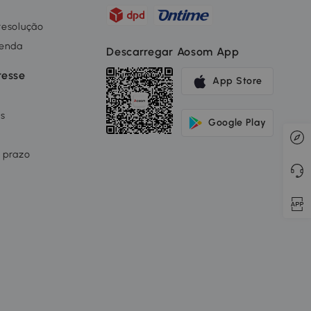
 resolução
renda
Descarregar Aosom App
resse
App Store
os
Google Play
 prazo