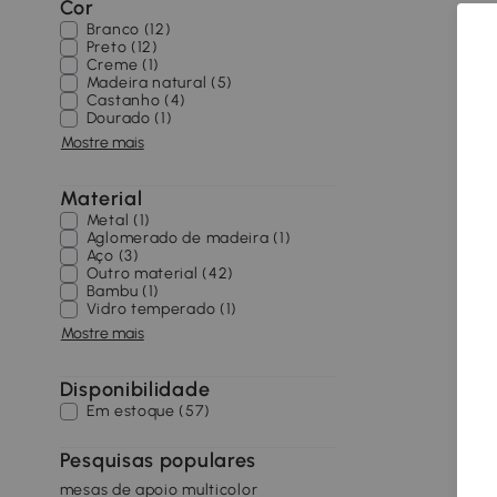
Cor
Branco (12)
Preto (12)
Creme (1)
Madeira natural (5)
Castanho (4)
Dourado (1)
Mostre mais
Material
Metal (1)
Aglomerado de madeira (1)
Aço (3)
Outro material (42)
Bambu (1)
Vidro temperado (1)
Mostre mais
Disponibilidade
Em estoque (57)
Pesquisas populares
mesas de apoio multicolor