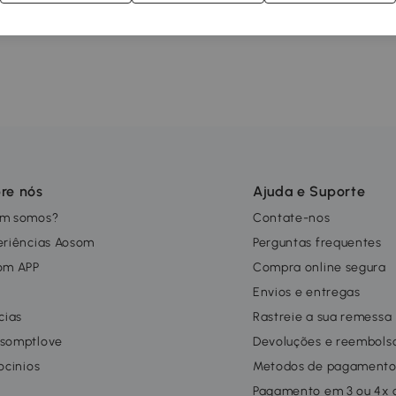
re nós
Ajuda e Suporte
m somos?
Contate-nos
eriências Aosom
Perguntas frequentes
om APP
Compra online segura
g
Envios e entregas
cias
Rastreie a sua remessa
somptlove
Devoluções e reembols
ocinios
Metodos de pagament
Pagamento em 3 ou 4x