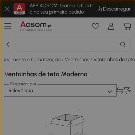
APP AOSOM: Ganhe 10€ extr
Descarregar
a no seu primeiro pedido!
quecimento e Climatização
/
Ventoinhas
/
Ventoinhas de tet
Ventoinhas de teto Moderno
Organizar por
Relevância