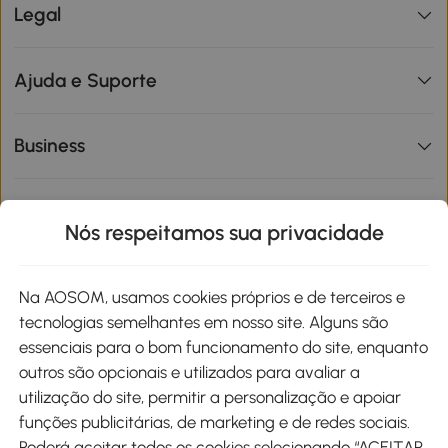
Legal
Ajuda e Suporte
Business
Informações de interesse
Nós respeitamos sua privacidade
Site
Na AOSOM, usamos cookies próprios e de terceiros e
tecnologias semelhantes em nosso site. Alguns são
Métodos de pagamento
essenciais para o bom funcionamento do site, enquanto
outros são opcionais e utilizados para avaliar a
utilização do site, permitir a personalização e apoiar
funções publicitárias, de marketing e de redes sociais.
Poderá aceitar todos os cookies selecionando “ACEITAR