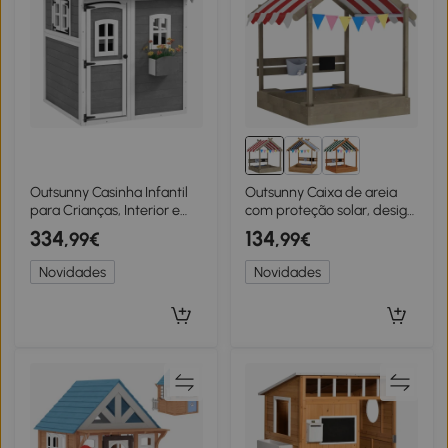
Outsunny Casinha Infantil
Outsunny Caixa de areia
para Crianças, Interior e
com proteção solar, design
Exterior, com Porta, Janelas
de casa de brincar, com
334
134
,99€
,99€
e Canteiro, Madeira de
conjunto de brinquedos,
Pinho, Cinza
madeira maciça tratada,
Novidades
Novidades
124 x 116 x 146 cm, cinza