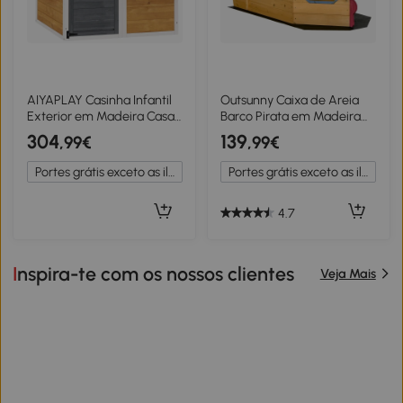
AIYAPLAY Casinha Infantil
Outsunny Caixa de Areia
Exterior em Madeira Casa
Barco Pirata em Madeira
Infantil Exterior/Interior
Vela de Sombra Baú de
304
139
,99€
,99€
com Porta Janelas 3
Arrumação Leme Madeira
Jardineiras Amarelo
de Pinho Pré-oleado
Portes grátis exceto as ilhas
Portes grátis exceto as ilhas
4.7
Inspira-te com os nossos clientes
Veja Mais