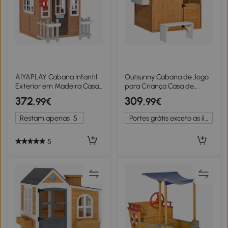
AIYAPLAY Cabana Infantil
Outsunny Cabana de Jogo
Exterior em Madeira Casa
para Criança Casa de
Infantil Exterior/Interior
Jardim em Madeira Porta e
372
309
,99€
,99€
com Portinhola Cozinha de
Janelas Banco Caixa de
Brincar Castanho
Correio Quadro de 3-8
Restam apenas
5
Portes grátis exceto as ilhas
Anos
5