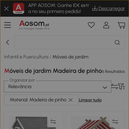
APP AOSOM: Ganhe 10€ extr
Descarregar
a no seu primeiro pedido!
Infantil e Puericultura
/
Móveis de jardim
Móveis de jardim Madeira de pinho
6 Resultados
Organizar por
Relevância
Material: Madeira de pinho
Limpar tudo