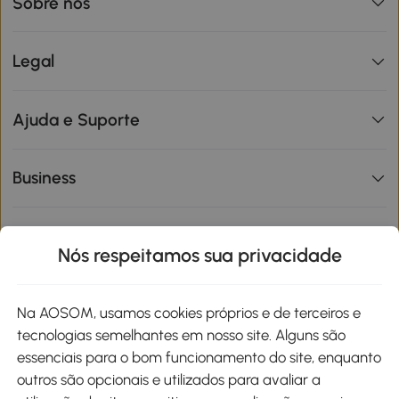
Sobre nós
Legal
Ajuda e Suporte
Business
Informações de interesse
Nós respeitamos sua privacidade
Site
Na AOSOM, usamos cookies próprios e de terceiros e
tecnologias semelhantes em nosso site. Alguns são
Métodos de pagamento
essenciais para o bom funcionamento do site, enquanto
outros são opcionais e utilizados para avaliar a