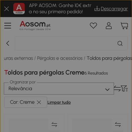
APP AOSOM: Ganhe 10€ extr
Descarregar
a no seu primeiro pedido!
cturas externas
/
Pérgolas e acessórios
/
Toldos para pérgola
Toldos para pérgolas Creme
6 Resultados
Organizar por
Relevância
Cor: Creme
Limpar tudo