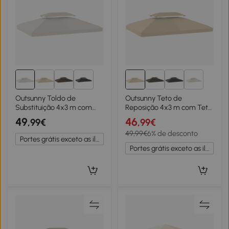
2+
2+
Outsunny Toldo de
Outsunny Teto de
Substituição 4x3 m com
Reposição 4x3 m com Teto
Teto Duplo Orifícios de
Duplo Orifícios de
49
46
,99€
,99€
Drenagem e Proteção UV
Drenagem e Proteção UV
49,99€
6% de desconto
Apenas Toldo NÃO Inclui
Apenas Teto NÃO Inclui
Portes grátis exceto as ilhas
Estrutura Creme
Estrutura Creme
Portes grátis exceto as ilhas