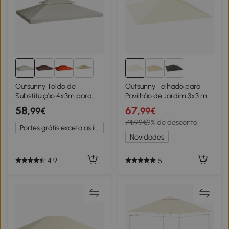
3+
Outsunny Toldo de
Outsunny Telhado para
Substituição 4x3m para
Pavilhão de Jardim 3x3 m
Pérgola de Jardim 2 Níveis
com 8 orifícios de
58
67
,99€
,99€
Respirável com 10 Orifícios
drenagem, em tecido
74,99€
9% de desconto
de Drenagem Cobertura
Oxford 600D, Creme
Portes grátis exceto as ilhas
de Substituição de Pérgola
branco
Novidades
Exterior Creme
4.9
5