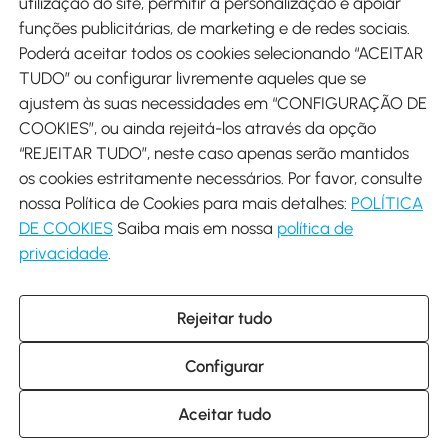
utilização do site, permitir a personalização e apoiar
funções publicitárias, de marketing e de redes sociais.
Poderá aceitar todos os cookies selecionando “ACEITAR
Envio
TUDO” ou configurar livremente aqueles que se
ajustem às suas necessidades em “CONFIGURAÇÃO DE
COOKIES”, ou ainda rejeitá-los através da opção
“REJEITAR TUDO”, neste caso apenas serão mantidos
os cookies estritamente necessários. Por favor, consulte
Descarregar Aosom App
nossa Política de Cookies para mais detalhes:
POLÍTICA
DE COOKIES
Saiba mais em nossa
política de
Google Play
privacidade
.
Rejeitar tudo
+34 931 294 512 (Seg-Sex das 7:30 às 16:30h)
info@aosom.pt
Configurar
C/ Roc Gros, nº 15. 08550 Els Hostalets de Balenyà (Barcelona),
Espanha
© 2014-2026 SPANISH AOSOM SL (NIF: B66295775) Todos os
Aceitar tudo
direitos reservados.