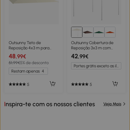
3+
Outsunny Teto de
Outsunny Cobertura de
Reposição 4x3 m para
Reposição 3x3 m com
Gazebo Anti UV em
Orifícios de Drenagem
48
42
,99€
,99€
Poliéster com Entrada de
Ventilação e Proteção UV
51,99€
5% de desconto
Ar Creme
Somente Cobertura SEM
Portes grátis exceto as ilhas
Estrutura Creme
Restam apenas
4
5
5
Inspira-te com os nossos clientes
Veja Mais