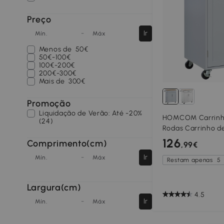
Preço
-
Ir
Mín.
Máx
Menos de
50€
50€-100€
100€-200€
200€-300€
Mais de
300€
Promoção
Liquidação de Verão: Até -20%
HOMCOM Carrinh
(24)
Rodas Carrinho de
Cozinha com Gave
126
Comprimento(cm)
,99€
Suporte para Pano
-
Ir
Mín.
Máx
Restam apenas
5
Largura(cm)
4.5
-
Ir
Mín.
Máx