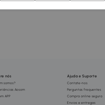
re nós
Ajuda e Suporte
m somos?
Contate-nos
eriências Aosom
Perguntas frequentes
om APP
Compra online segura
g
Envios e entregas