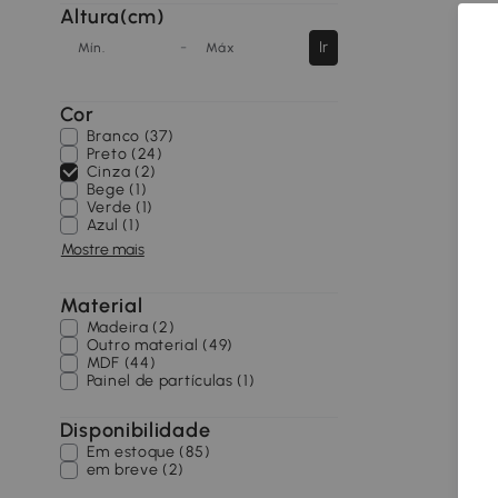
Altura(cm)
-
Ir
Mín.
Máx
Cor
Branco (37)
Preto (24)
Cinza (2)
Bege (1)
Verde (1)
Azul (1)
Mostre mais
Material
Madeira (2)
Outro material (49)
MDF (44)
Painel de partículas (1)
Disponibilidade
Em estoque (85)
em breve (2)