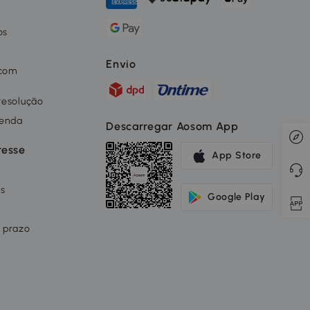
os
o
Envio
 com
 resolução
renda
Descarregar Aosom App
resse
App Store
os
Google Play
 prazo