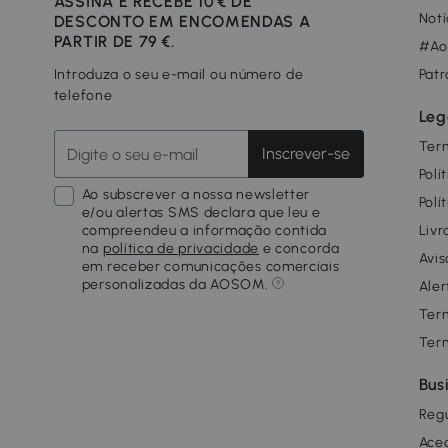
ASSINA E RECEBE 10 € DE
Notí
DESCONTO EM ENCOMENDAS A
PARTIR DE 79 €.
#Ao
Introduza o seu e-mail ou número de
Patr
telefone
Leg
Ter
Inscrever-se
Polí
Ao subscrever a nossa newsletter
Polí
e/ou alertas SMS declara que leu e
compreendeu a informação contida
Livr
na
política de privacidade
e concorda
Avis
em receber comunicações comerciais
personalizadas da AOSOM.
Aler
Ter
Ter
Bus
Reg
Ace