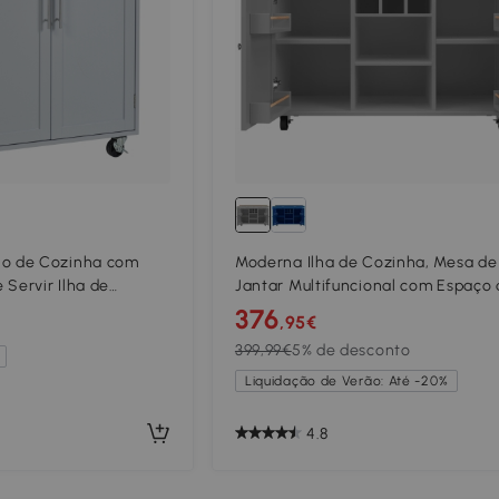
o de Cozinha com
Moderna Ilha de Cozinha, Mesa de
 Servir Ilha de
Jantar Multifuncional com Espaço
ta para Armário e
Arrumação, 102x45x92 cm, Cinzen
376
,95€
s de Loiça Cinza
399,99€
5% de desconto
Liquidação de Verão: Até -20%
4.8