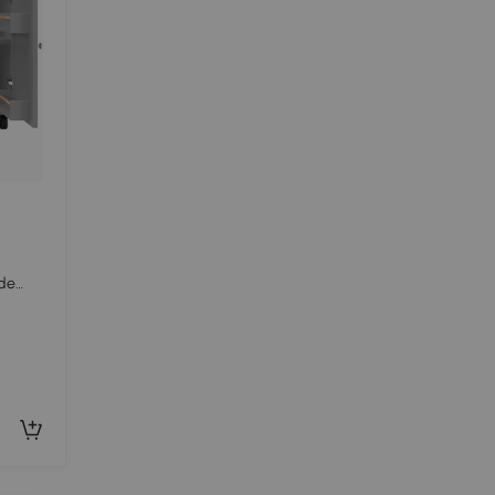
 de
to