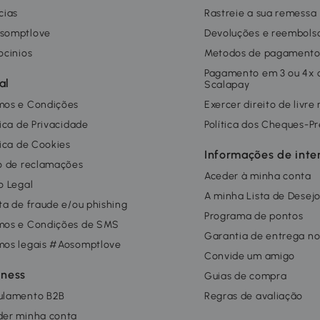
cias
Rastreie a sua remessa
somptlove
Devoluções e reembols
ocinios
Metodos de pagament
Pagamento em 3 ou 4x
al
Scalapay
mos e Condições
Exercer direito de livre
tica de Privacidade
Política dos Cheques-P
tica de Cookies
Informações de inte
o de reclamações
Aceder à minha conta
o Legal
A minha Lista de Desej
ta de fraude e/ou phishing
Programa de pontos
mos e Condições de SMS
Garantia de entrega no
mos legais #Aosomptlove
Convide um amigo
iness
Guias de compra
ulamento B2B
Regras de avaliação
der minha conta