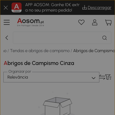
APP AOSOM: Ganhe 10€ extr
Descarregar
a no seu primeiro pedido!
smo
/
Tendas e abrigos de campismo
/
Abrigos de Campism
Abrigos de Campismo Cinza
Organizar por
Relevância