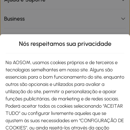
Business
Informações de interesse
Nós respeitamos sua privacidade
Site
Na AOSOM, usamos cookies próprios e de terceiros e
tecnologias semelhantes em nosso site. Alguns são
Métodos de pagamento
essenciais para o bom funcionamento do site, enquanto
outros são opcionais e utilizados para avaliar a
utilização do site, permitir a personalização e apoiar
funções publicitárias, de marketing e de redes sociais.
Poderá aceitar todos os cookies selecionando “ACEITAR
Envio
TUDO” ou configurar livremente aqueles que se
ajustem às suas necessidades em “CONFIGURAÇÃO DE
COOKIES”, ou ainda rejeitá-los através da opção