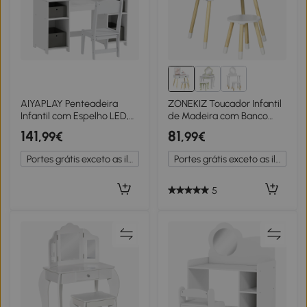
AIYAPLAY Penteadeira
ZONEKIZ Toucador Infantil
Infantil com Espelho LED,
de Madeira com Banco
Cadeira, Gavetas em
Espelho e 2 Gavetas
141
81
,99€
,99€
Tecido, Ganchos para Joias
Brinquedo Educativo para
e Prateleiras, 3-8 Anos,
Crianças de 3-6 Anos
Portes grátis exceto as ilhas
Portes grátis exceto as ilhas
Branco
60x40x95cm Branco
5