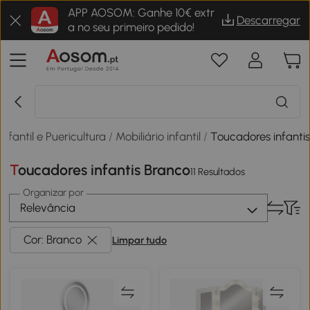
APP AOSOM: Ganhe 10€ extr
Descarregar
a no seu primeiro pedido!
Infantil e Puericultura
/
Mobiliário infantil
/
Toucadores infanti
Toucadores infantis Branco
11 Resultados
Organizar por
Relevância
Cor: Branco
Limpar tudo