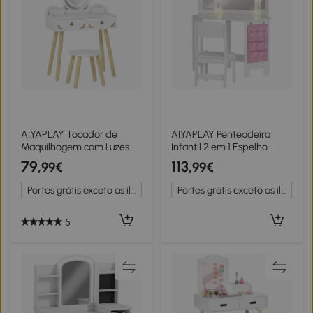
AIYAPLAY Tocador de
AIYAPLAY Penteadeira
Maquilhagem com Luzes
Infantil 2 em 1 Espelho
LED de 3 Cores Banco
Triplo e LEDs
79
113
,99€
,99€
Espelho 2 Gavetas 2 Caixas
93,6x48,5x111,5 cm Branco
de Armazenamento
Portes grátis exceto as ilhas
Portes grátis exceto as ilhas
60x30x99,3 cm Branco
5