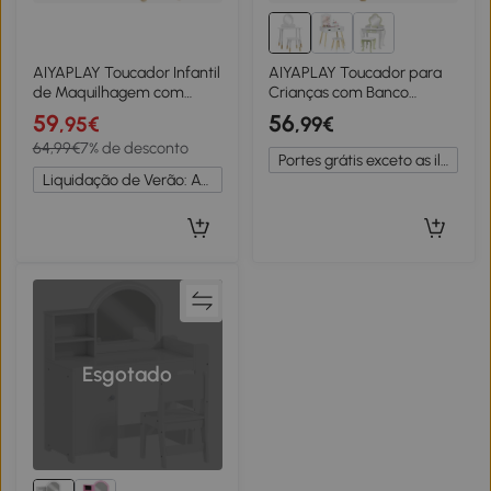
AIYAPLAY Toucador Infantil
AIYAPLAY Toucador para
de Maquilhagem com
Crianças com Banco
Banqueta e Espelho 2
Toucador de Maquilhagem
59
56
,95€
,99€
Gavetas e Barras para
para Crianças acima de 3
64,99€
7% de desconto
Pendurar dos 3 aos 8 Anos,
Anos Toucador Infantil com
Portes grátis exceto as ilhas
Branco
Espelho Branco
Liquidação de Verão: Até -20%
Esgotado