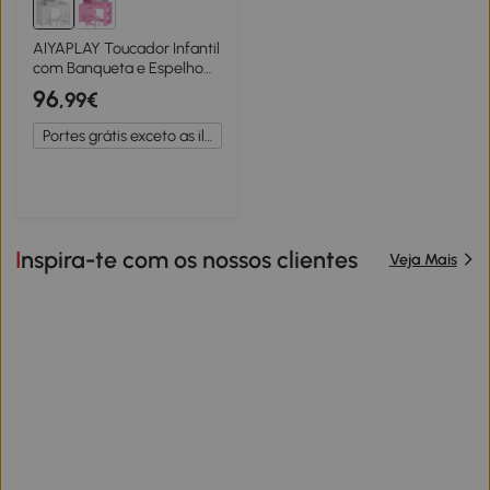
AIYAPLAY Toucador Infantil
com Banqueta e Espelho
com Luzes LED 1 Gaveta,
96
,99€
Armário e 5 Prateleiras
Branco
Portes grátis exceto as ilhas
Inspira-te com os nossos clientes
Veja Mais