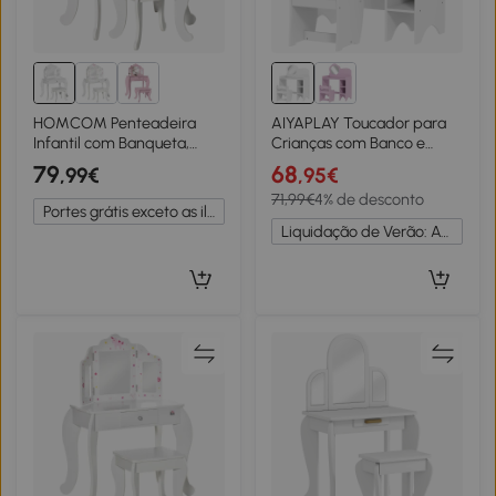
HOMCOM Penteadeira
AIYAPLAY Toucador para
Infantil com Banqueta,
Crianças com Banco e
Penteadeira 2 em 1 com
Espelho em Forma de Flor
79
68
,99€
,95€
Espelho Triplo e Gaveta
com Compartimentos
71,99€
4% de desconto
Deslizante - Dim. 63L x 40l
Abertos 70x39x92,5 cm
Portes grátis exceto as ilhas
x 85,5H cm - Branco
Branco
Liquidação de Verão: Até -20%
Acrílico