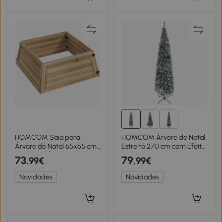
HOMCOM Saia para
HOMCOM Árvore de Natal
Árvore de Natal 65x65 cm
Estreita 270 cm com Efeito
Saia para Árvore em
Neve, 1014 Ramos e
73
79
,99€
,99€
Madeira de Abeto Madeira
Suporte Metálico, Verde e
Natural
Branco
Novidades
Novidades