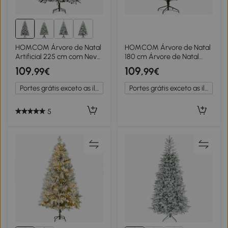
HOMCOM Árvore de Natal
HOMCOM Árvore de Natal
Artificial 225 cm com Neve
180 cm Árvore de Natal
Ignífugo com 1300 Ramos
Artificial com 350 Luzes
109
109
,99€
,99€
Folhas de PVC Base
LED 726 Ramos e Suporte
Dobrável Verde
de Aço Decoração de Natal
Portes grátis exceto as ilhas
Portes grátis exceto as ilhas
Ø114x180 cm Verde
5