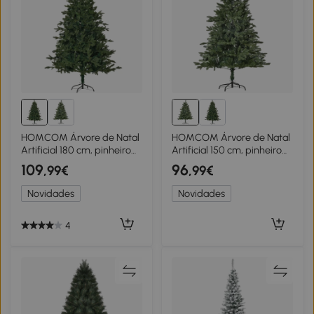
HOMCOM Árvore de Natal
HOMCOM Árvore de Natal
Artificial 180 cm, pinheiro
Artificial 150 cm, pinheiro
artificial com 748 pontas, 3
artificial com 444 pontas, 3
109
96
,99€
,99€
formas de folhagem,
formatos de folhas,
retardante de chama, com
retardante de chamas,
Novidades
Novidades
suporte metálico para
com suporte metálico para
interior
interior
4