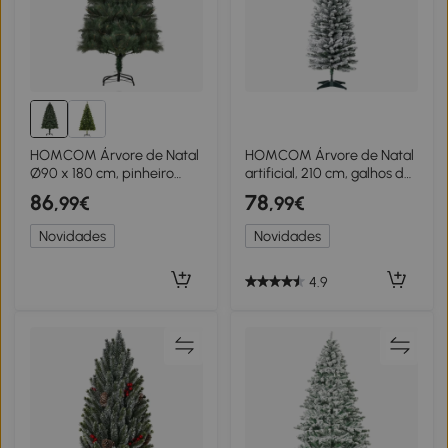
HOMCOM Árvore de Natal
HOMCOM Árvore de Natal
Ø90 x 180 cm, pinheiro
artificial, 210 cm, galhos de
artificial, folhagem realista,
PVC com neve, dobrável,
86
78
,99€
,99€
Verde
suporte metálico,
Verde/Branco
Novidades
Novidades
4.9