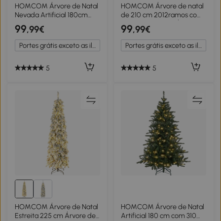
HOMCOM Árvore de Natal
HOMCOM Árvore de natal
Nevada Artificial 180cm
de 210 cm 2012ramos com
com 300 Luzes LED Branco
Suporte Metálico Árvore
99
99
,99€
,99€
Quente 618 Ramos
de Natal de ponta branca
Ignífugos de PVC
artificial Realista para
Portes grátis exceto as ilhas
Portes grátis exceto as ilhas
Decorações Incluidadas e
interiores Φ130x210 cm
Base Dobrável Ø65x180cm
Verde
5
5
HOMCOM Árvore de Natal
HOMCOM Árvore de Natal
Estreita 225 cm Árvore de
Artificial 180 cm com 310