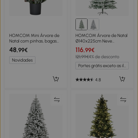
HOMCOM Mini Árvore de
HOMCOM Árvore de Natal
Natal com pinhas, bagas
Ø140x225cm Neve
vermelhas e vaso 50 cm de
Artificial com 1083 Pontas
48
116
,99€
,99€
altura, multicolorido
de PVC Base Dobrável e
121,99€
4% de desconto
Suporte de Metal
Novidades
Decoração de Natal para
Portes grátis exceto as ilhas
Interiores Verde e Branco
4.8