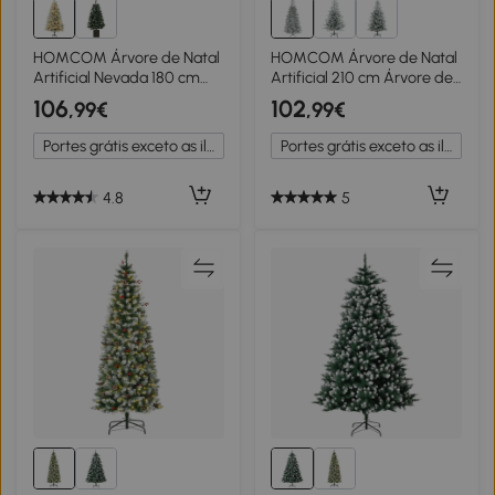
HOMCOM Árvore de Natal
HOMCOM Árvore de Natal
Artificial Nevada 180 cm
Artificial 210 cm Árvore de
com 300 Luzes LED 577
Natal Nevada com 1154
106
102
,99€
,99€
Ramos e Base Dobrável
Ramos Base Dobrável e
Verde
Fácil de Montar Verde
Portes grátis exceto as ilhas
Portes grátis exceto as ilhas
4.8
5