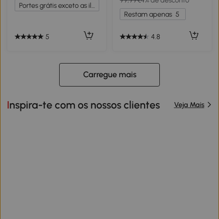
99,99€
4% de desconto
Decoração de Natal para
Suporte de Aço Decoração
Portes grátis exceto as ilhas
Interiores Verde e Branco
de Natal para Interiores
Restam apenas
5
Verde
5
4.8
Carregue mais
Inspira-te com os nossos clientes
Veja Mais