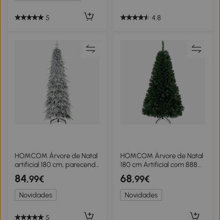
5
4.8
HOMCOM Árvore de Natal
HOMCOM Árvore de Natal
artificial 180 cm, parecendo
180 cm Artificial com 888
real, com 600 ramos
Ramos Ignífugos Base
84
68
,99€
,99€
densos, neve artificial,
Metálica Dobrável Verde
abertura automática
Novidades
Novidades
5