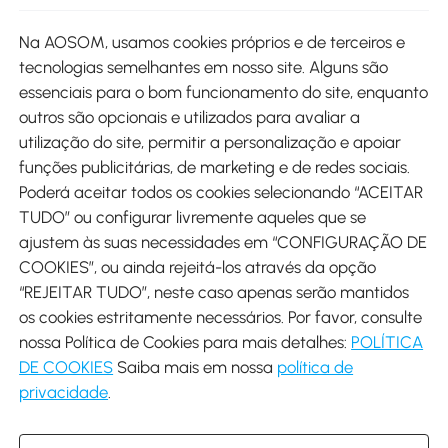
Site
Na AOSOM, usamos cookies próprios e de terceiros e
tecnologias semelhantes em nosso site. Alguns são
Métodos de pagamento
essenciais para o bom funcionamento do site, enquanto
outros são opcionais e utilizados para avaliar a
utilização do site, permitir a personalização e apoiar
funções publicitárias, de marketing e de redes sociais.
Poderá aceitar todos os cookies selecionando “ACEITAR
Envio
TUDO” ou configurar livremente aqueles que se
ajustem às suas necessidades em “CONFIGURAÇÃO DE
COOKIES”, ou ainda rejeitá-los através da opção
“REJEITAR TUDO”, neste caso apenas serão mantidos
os cookies estritamente necessários. Por favor, consulte
Descarregar Aosom App
nossa Política de Cookies para mais detalhes:
POLÍTICA
DE COOKIES
Saiba mais em nossa
política de
Google Play
privacidade
.