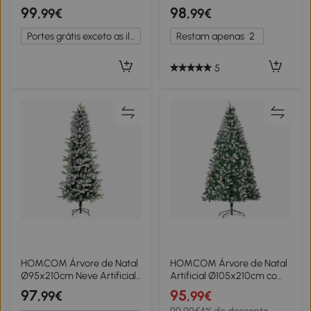
Natal Nevada com Luzes
Luzes LED 872 Ramos e
99
98
,99€
,99€
LED Temporizador 11
Suporte de Metal Árvore
Modos de Iluminação
Natalina para Interior
Portes grátis exceto as ilhas
Restam apenas
2
Verde
Verde
5
HOMCOM Árvore de Natal
HOMCOM Árvore de Natal
Ø95x210cm Neve Artificial
Artificial Ø105x210cm com
com 784 Pontas de Ramos
1440 Pontas de PVC e 75
97
95
,99€
,99€
Ignífugos e Suporte de Aço
Pinhas Base Dobrável e