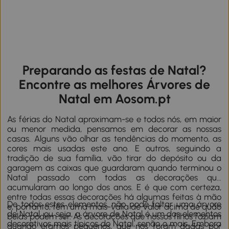
Preparando as festas de Natal?
Encontre as melhores Árvores de
Natal em Aosom.pt
As férias do Natal aproximam-se e todos nós, em maior
ou menor medida, pensamos em decorar as nossas
casas. Alguns vão olhar as tendências do momento, as
cores mais usadas este ano. E outros, seguindo a
tradição de sua família, vão tirar do depósito ou da
garagem as caixas que guardaram quando terminou o
Natal passado com todas as decorações que
acumularam ao longo dos anos. E é que com certeza,
entre todas essas decorações há algumas feitas à mão
De todos estes elementos, não pode faltar uma árvore
e, portanto, têm uma mais-valia de valor acima de quão
de Natal, ou seja, a árvore de Natal é um dos elementos
belas podem ser. As decorações que nossos filhos faziam
decorativos mais típicos do Natal, senão o mais. Embora
quando éramos pequenos, que nos foram dadas por