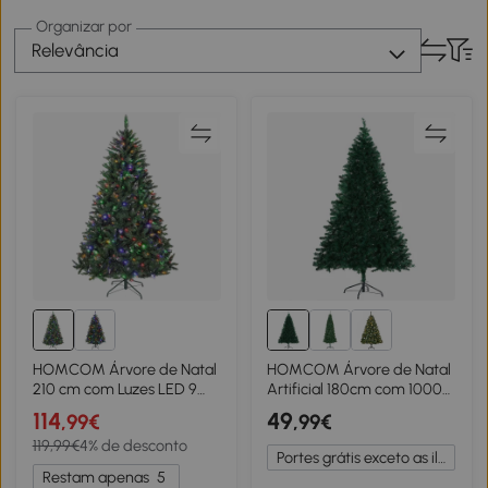
Organizar por
Relevância
HOMCOM Árvore de Natal
HOMCOM Árvore de Natal
210 cm com Luzes LED 9
Artificial 180cm com 1000
Modos de Iluminação 1160
Ramos de PVC Suporte
114
49
,99€
,99€
Ramos e Neve Artificial
Metálico Decoração de
119,99€
4% de desconto
Verde
Natal para Interiores
Portes grátis exceto as ilhas
Ø102x180cm Verde
Restam apenas
5