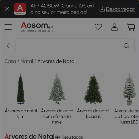
APP AOSOM: Ganhe 10€ extr
Descarregar
a no seu primeiro pedido!
Casa
/
Natal
/
Árvores de Natal
Árvores de natal
Árvores de natal
Árvores de natal
Árvore de na
slim
com efeito de
básicas
de fibra ótic
neve
luzes LED
Árvores de Natal
144 Resultados