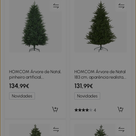
HOMCOM Árvore de Natal,
HOMCOM Árvore de Natal
pinheiro artificial,
183 cm, aparência realista,
aparência realista,
montagem rápida, incl.
134
131
,99€
,99€
montagem rápida,
base, plástico ignífugo
plástico, verde, 114 x 114 x
Novidades
Novidades
180cm
4