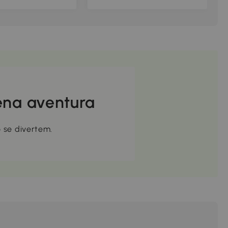
trica, para até 3
anos, 300x180x160cm
380 x 340 x 170 cm
ena aventura
 se divertem.