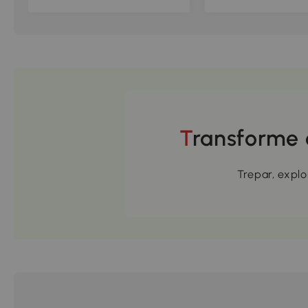
de tirolesa 7 peças
Incluídas metal epó
capacidade 50 kg, fácil de
Alta densidade Ver
instalar, verde
Transforme
Trepar, expl