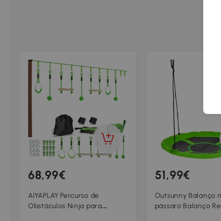
68,99€
51,99€
AIYAPLAY Percurso de
Outsunny Balanço 
Obstáculos Ninja para
pássaro Balanço R
Crianças 10 m kit completo
Cesto Ø 110 cm 4 A