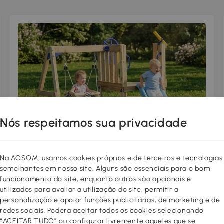
Nós respeitamos sua privacidade
Conjunto de baloiço e escorrega
Na AOSOM, usamos cookies próprios e de terceiros e tecnologias
semelhantes em nosso site. Alguns são essenciais para o bom
Dois dos jogos preferidos num só espaço. Baloiçar,
funcionamento do site, enquanto outros são opcionais e
deslizar e brincar sem parar enquanto desenvolvem a
utilizados para avaliar a utilização do site, permitir a
coordenação e a motricidade.
personalização e apoiar funções publicitárias, de marketing e de
redes sociais. Poderá aceitar todos os cookies selecionando
“ACEITAR TUDO” ou configurar livremente aqueles que se