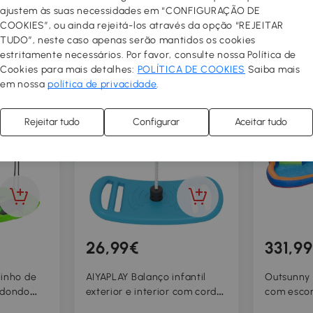
ajustem às suas necessidades em “CONFIGURAÇÃO DE
DESCUBRA MAIS
COOKIES”, ou ainda rejeitá-los através da opção “REJEITAR
TUDO”, neste caso apenas serão mantidos os cookies
estritamente necessários. Por favor, consulte nossa Política de
Cookies para mais detalhes:
POLÍTICA DE COOKIES
Saiba mais
em nossa
política de privacidade
.
Rejeitar tudo
Configurar
Aceitar tudo
26,99€
331,9
ninho de
AIYAPLAY Balanço infantil
Outsunny 
edondo
exterior e interior com corda
com escor
rgolas
ajustável, mosquetão, carga
salto, pisc