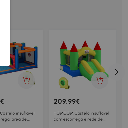
9€
209,99€
Castelo insuflável,
HOMCOM Castelo insuflável
rega, área de
com escorrega e rede de
ina, insuflável, incl.
segurança, até 100 kg, 3-10