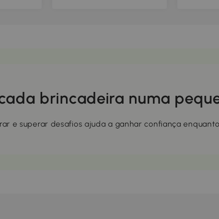
xi Oxford
máx. 70 kg, azul
bomba elé
de
crianças, 
 cada brincadeira numa pequ
orar e superar desafios ajuda a ganhar confiança enquanto