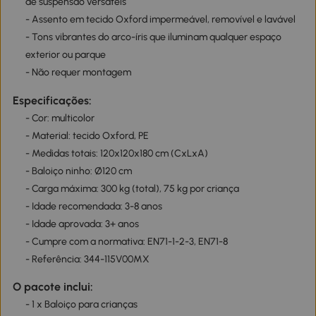
de suspensão versáteis
- Assento em tecido Oxford impermeável, removível e lavável
- Tons vibrantes do arco-íris que iluminam qualquer espaço
exterior ou parque
- Não requer montagem
Especificações:
- Cor: multicolor
- Material: tecido Oxford, PE
- Medidas totais: 120x120x180 cm (CxLxA)
- Baloiço ninho: Ø120 cm
- Carga máxima: 300 kg (total), 75 kg por criança
- Idade recomendada: 3-8 anos
- Idade aprovada: 3+ anos
- Cumpre com a normativa: EN71-1-2-3, EN71-8
- Referência: 344-115V00MX
O pacote inclui:
- 1 x Baloiço para crianças