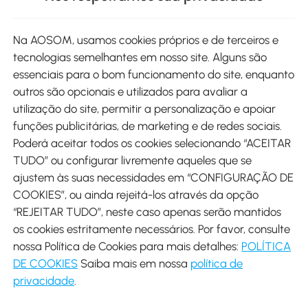
Site
Na AOSOM, usamos cookies próprios e de terceiros e
tecnologias semelhantes em nosso site. Alguns são
Métodos de pagamento
essenciais para o bom funcionamento do site, enquanto
outros são opcionais e utilizados para avaliar a
utilização do site, permitir a personalização e apoiar
funções publicitárias, de marketing e de redes sociais.
Poderá aceitar todos os cookies selecionando “ACEITAR
Envio
TUDO” ou configurar livremente aqueles que se
ajustem às suas necessidades em “CONFIGURAÇÃO DE
COOKIES”, ou ainda rejeitá-los através da opção
“REJEITAR TUDO”, neste caso apenas serão mantidos
os cookies estritamente necessários. Por favor, consulte
Descarregar Aosom App
nossa Política de Cookies para mais detalhes:
POLÍTICA
DE COOKIES
Saiba mais em nossa
política de
Google Play
privacidade
.