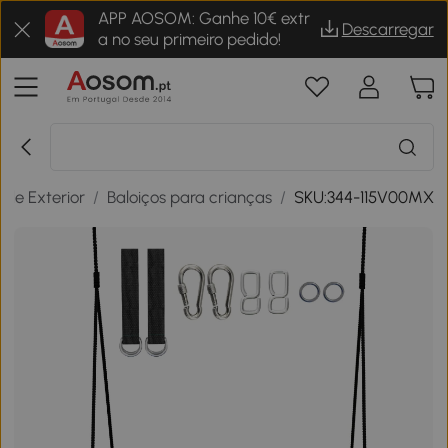
APP AOSOM: Ganhe 10€ extr
Descarregar
a no seu primeiro pedido!
 de Exterior
/
Baloiços para crianças
/
SKU:344-115V00MX