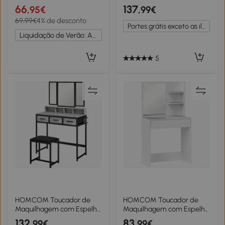
Toucador com Espelho
Espelho, Luzes LED Estação
66
137
,95€
,99€
Gaveta e 7 Acessórios Rosa
de Carregamento 4
69,99€
4% de desconto
Gavetas e Banco
Portes grátis exceto as ilhas
88x40x134 cm Preto
Liquidação de Verão: Até -20%
5
HOMCOM Toucador de
HOMCOM Toucador de
Maquilhagem com Espelho
Maquilhagem com Espelho
Tríptico Removível, Banco
Mesa de Maquilhagem
132
83
,99€
,99€