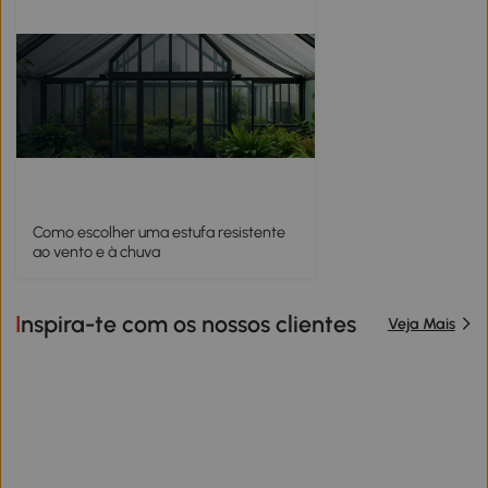
Como escolher uma estufa resistente
ao vento e à chuva
Inspira-te com os nossos clientes
Veja Mais