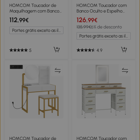
HOMCOM Toucador de
HOMCOM Toucador com
Maquilhagem com Banco
Banco Oculto e Espelho
Mesa de Maquilhagem
Rebatível Mesa de
112
126
,99€
,99€
com Espelho Prateleiras e
Maquilhagem com Gaveta
135,99€
6% de desconto
Gaveta 80x40x132 cm
e 7 Compartimentos Banco
Portes grátis exceto as ilhas
Madeira e Bege
Acolchoado Branco
Portes grátis exceto as ilhas
5
4.9
HOMCOM Toucador de
HOMCOM Toucador com