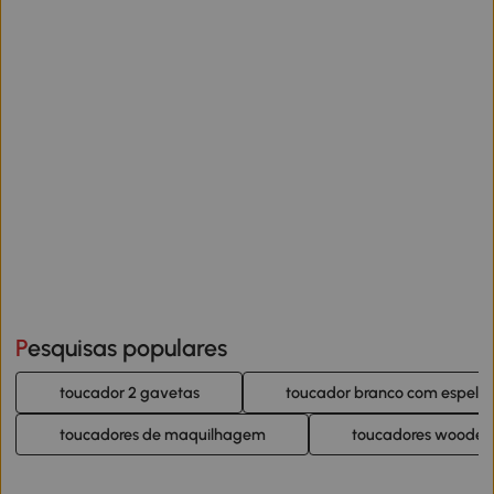
Pesquisas populares
toucador 2 gavetas
toucador branco com espelh
toucadores de maquilhagem
toucadores wooden