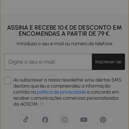
ASSINA E RECEBE 10 € DE DESCONTO EM
ENCOMENDAS A PARTIR DE 79 €.
Introduza o seu e-mail ou número de telefone
Inscrever-se
Ao subscrever a nossa newsletter e/ou alertas SMS
declara que leu e compreendeu a informação
contida na
política de privacidade
e concorda em
receber comunicações comerciais personalizadas
da AOSOM.