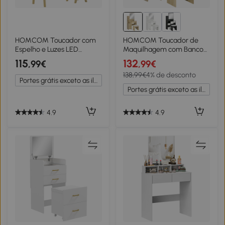
HOMCOM Toucador com
HOMCOM Toucador de
Espelho e Luzes LED
Maquilhagem com Banco
Ajustáveis 5 Gavetas 4
Espelho 4 Gavetas 4
115
132
,99€
,99€
Compartimentos e 1
Compartimentos de
138,99€
4% de desconto
Prateleira 100x44x137 cm
Armazenamento Estilo
Portes grátis exceto as ilhas
Branco e Madeira
Moderno 80x38x143 cm
Portes grátis exceto as ilhas
Madeira
4.9
4.9