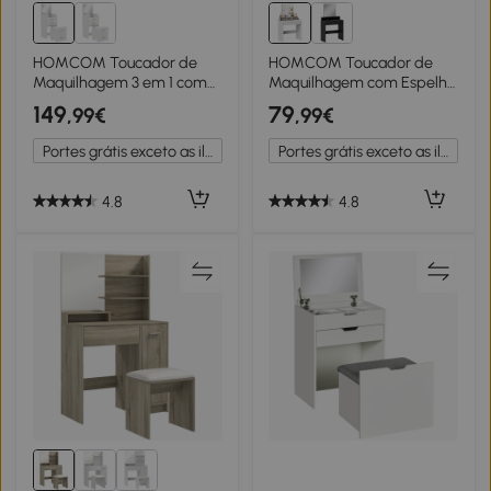
HOMCOM Toucador de
HOMCOM Toucador de
Maquilhagem 3 em 1 com
Maquilhagem com Espelho
Banco Mesa de
Toucador com 2 Gavetas 3
149
79
,99€
,99€
Maquilhagem com Espelho
Compartimentos Toucador
Gavetas e Bancada de
para Dormitório 75x38x135
Portes grátis exceto as ilhas
Portes grátis exceto as ilhas
Vidro Visível Toucador
cm Branco
Moderno para Quarto
48x40x90 cm Branco
4.8
4.8