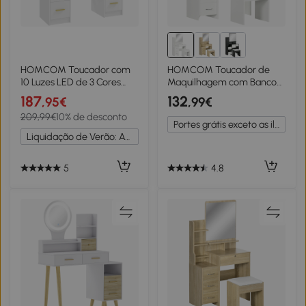
HOMCOM Toucador com
HOMCOM Toucador de
10 Luzes LED de 3 Cores
Maquilhagem com Banco
Toucador de Maquilhagem
Espelho 4 Gavetas 4
187
132
,95€
,99€
com Espelho 7 Gavetas 3
Compartimentos de
209,99€
10% de desconto
Compartimentos Moderno
Armazenamento Estilo
Portes grátis exceto as ilhas
110x40x150 cm Branco
Moderno 80x38x143cm
Liquidação de Verão: Até -20%
Branco
5
4.8