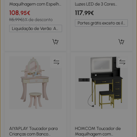
Maquilhagem com Espelho
Luzes LED de 3 Cores
e Banco Acolchoado
Espelho 10 Gavetas de
108
117
,95€
,99€
Estação de Carregamento
Tecido e Pés em Aço
115,99€
6% de desconto
2 Gavetas 3 Prateleiras
118,5x39,5x140 cm Madeira
Portes grátis exceto as ilhas
para Quarto Branco
Liquidação de Verão: Até -20%
AIYAPLAY Toucador para
HOMCOM Toucador de
Crianças com Banco
Maquilhagem com