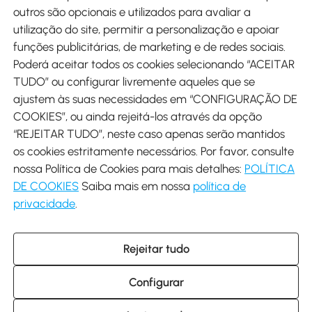
outros são opcionais e utilizados para avaliar a
utilização do site, permitir a personalização e apoiar
funções publicitárias, de marketing e de redes sociais.
Poderá aceitar todos os cookies selecionando “ACEITAR
Envio
TUDO” ou configurar livremente aqueles que se
ajustem às suas necessidades em “CONFIGURAÇÃO DE
COOKIES”, ou ainda rejeitá-los através da opção
“REJEITAR TUDO”, neste caso apenas serão mantidos
os cookies estritamente necessários. Por favor, consulte
Descarregar Aosom App
nossa Política de Cookies para mais detalhes:
POLÍTICA
DE COOKIES
Saiba mais em nossa
política de
Google Play
privacidade
.
Rejeitar tudo
+34 931 294 512 (Seg-Sex das 7:30 às 16:30h)
info@aosom.pt
Configurar
C/ Roc Gros, nº 15. 08550 Els Hostalets de Balenyà (Barcelona),
Espanha