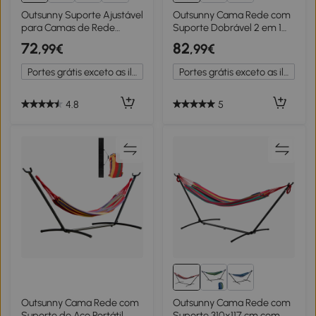
Outsunny Suporte Ajustável
Outsunny Cama Rede com
para Camas de Rede
Suporte Dobrável 2 em 1
Universal Estrutura de Ferro
Estendal com Barra
72
82
,99€
,99€
Carga Até 120 kg Pé para
Estrutura de Aço para
Cama de Rede
Jardim 270x100x94 cm
Portes grátis exceto as ilhas
Portes grátis exceto as ilhas
280x120x110 cm Preto
Multicolor
4.8
5
Outsunny Cama Rede com
Outsunny Cama Rede com
Suporte de Aço Portátil
Suporte 310x117 cm com