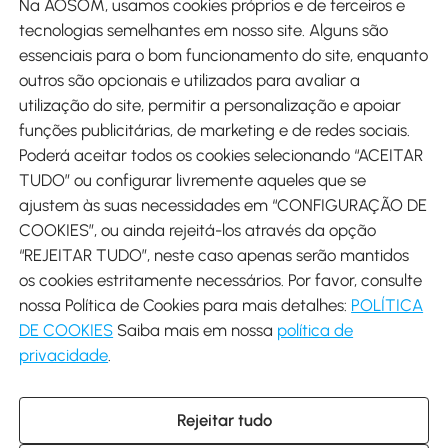
Na AOSOM, usamos cookies próprios e de terceiros e
tecnologias semelhantes em nosso site. Alguns são
Métodos de pagamento
essenciais para o bom funcionamento do site, enquanto
outros são opcionais e utilizados para avaliar a
utilização do site, permitir a personalização e apoiar
funções publicitárias, de marketing e de redes sociais.
Poderá aceitar todos os cookies selecionando “ACEITAR
Envio
TUDO” ou configurar livremente aqueles que se
ajustem às suas necessidades em “CONFIGURAÇÃO DE
COOKIES”, ou ainda rejeitá-los através da opção
“REJEITAR TUDO”, neste caso apenas serão mantidos
os cookies estritamente necessários. Por favor, consulte
Descarregar Aosom App
nossa Política de Cookies para mais detalhes:
POLÍTICA
DE COOKIES
Saiba mais em nossa
política de
Google Play
privacidade
.
Rejeitar tudo
+34 931 294 512 (Seg-Sex das 7:30 às 16:30h)