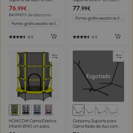
com Altura Ajustável em 6
Bolsa de Transporte Altura
76
77
,99€
,99€
Níveis com Bolsa de
Ajustável Capacidade 120
84,99€
9% de desconto
Transporte para Jardim
kg para Campismo Laranja
Portes grátis exceto as ilhas
Sala de Estar Carga
Portes grátis exceto as ilhas
Máxima 150kg 200x150cm
Multicor
4.9
4.9
Esgotado
HOMCOM Cama Elástica
Outsunny Suporte para
Infantil Ø140 cm para
Cama Rede de Aço com
Crianças dos 3-10 Anos
Rodas 2 Ganchos