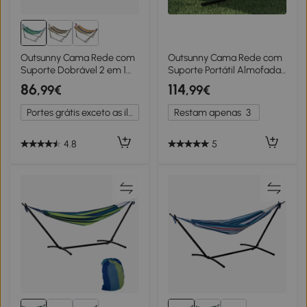
Outsunny Cama Rede com
Outsunny Cama Rede com
Suporte Dobrável 2 em 1
Suporte Portátil Almofada
Estendal com Barra
Removível Barras
86
114
,99€
,99€
Estrutura de Aço para
Estabilizadoras Exterior
Jardim 270x100x94 cm
353x94x115 cm Verde
Portes grátis exceto as ilhas
Restam apenas
3
Azul e Verde
4.8
5