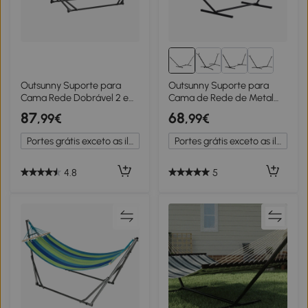
Outsunny Suporte para
Outsunny Suporte para
Cama Rede Dobrável 2 em
Cama de Rede de Metal
1 Suporte para Cadeira
Estrutura para Cama de
87
68
,99€
,99€
Suspensa com Estrutura
Rede Carga 120 kg
Metálica e Bolsa de
360x92x112 cm Preto
Portes grátis exceto as ilhas
Portes grátis exceto as ilhas
Transporte, Preto
4.8
5