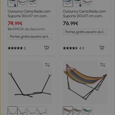
Outsunny Cama Rede com
Outsunny Cama Rede com
Suporte 310x117 cm com
Suporte 310x117 cm com
Bolsa de Transporte Altura
Bolsa de Transporte Altura
74
76
,99€
,99€
Ajustável Capacidade 120
Ajustável Capacidade 120
86,99€
13% de desconto
kg para Campismo Pátio
kg para Campismo Azul e
Portes grátis exceto as ilhas
Verde e Azul
Branco
Portes grátis exceto as ilhas
5
4.9