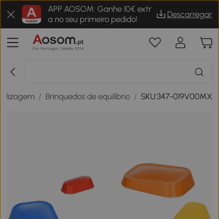
APP AOSOM: Ganhe 10€ extr
Descarregar
a no seu primeiro pedido!
endizagem
/
Brinquedos de equilíbrio
/
SKU:347-019V00MX