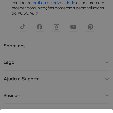
contida na
política de privacidade
e concorda em
receber comunicações comerciais personalizadas
da AOSOM.
Sobre nós
Legal
Ajuda e Suporte
Business
Informações de interesse