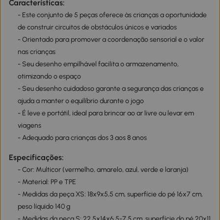
Características:
- Este conjunto de 5 peças oferece às crianças a oportunidade
de construir circuitos de obstáculos únicos e variados
- Orientado para promover a coordenação sensorial e o valor
nas crianças
- Seu desenho empilhável facilita o armazenamento,
otimizando o espaço
- Seu desenho cuidadoso garante a segurança das crianças e
ajuda a manter o equilíbrio durante o jogo
- É leve e portátil, ideal para brincar ao ar livre ou levar em
viagens
- Adequado para crianças dos 3 aos 8 anos
Especificações:
- Cor: Multicor (vermelho, amarelo, azul, verde e laranja)
- Material: PP e TPE
- Medidas da peça XS: 18x9x5,5 cm, superfície do pé 16x7 cm,
peso líquido 140 g
- Medidas da peça S: 22,5x14x6,5-7,5 cm, superfície do pé 20x11