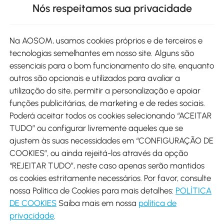
Nós respeitamos sua privacidade
Site
Na AOSOM, usamos cookies próprios e de terceiros e
tecnologias semelhantes em nosso site. Alguns são
Métodos de pagamento
essenciais para o bom funcionamento do site, enquanto
outros são opcionais e utilizados para avaliar a
utilização do site, permitir a personalização e apoiar
funções publicitárias, de marketing e de redes sociais.
Poderá aceitar todos os cookies selecionando “ACEITAR
Envio
TUDO” ou configurar livremente aqueles que se
ajustem às suas necessidades em “CONFIGURAÇÃO DE
COOKIES”, ou ainda rejeitá-los através da opção
“REJEITAR TUDO”, neste caso apenas serão mantidos
os cookies estritamente necessários. Por favor, consulte
Descarregar Aosom App
nossa Política de Cookies para mais detalhes:
POLÍTICA
DE COOKIES
Saiba mais em nossa
política de
Google Play
privacidade
.