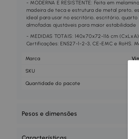
- MODERNA E RESISTENTE: Feita em melamin
madeira de teca e estrutura de metal preto,
ideal para usar no escritório, escritório, quart
almofadas ajustáveis para maior estabilidade
- MEDIDAS TOTAIS: 140x70x72-116 cm (CxLxA).
Certificações: EN527-1-2-3, CE-EMC e RoHS. 
Marca
Vi
SKU
92
Quantidade do pacote
1
Pesos e dimensões
Características