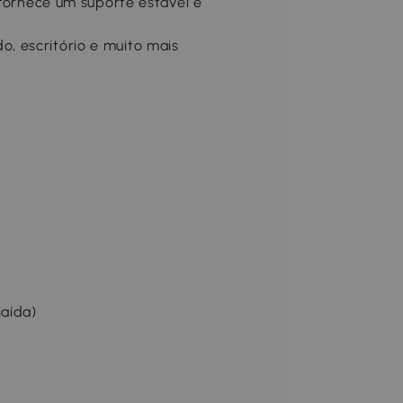
 fornece um suporte estável e
, escritório e muito mais
saída)