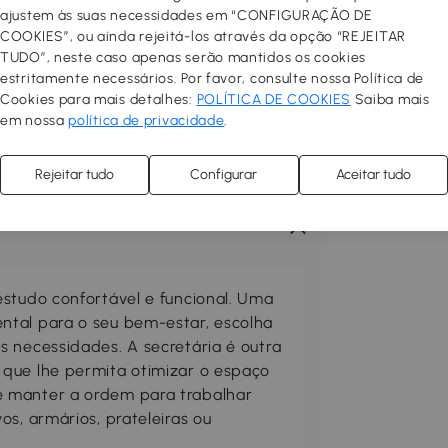
ajustem às suas necessidades em “CONFIGURAÇÃO DE
COOKIES”, ou ainda rejeitá-los através da opção “REJEITAR
TUDO”, neste caso apenas serão mantidos os cookies
estritamente necessários. Por favor, consulte nossa Política de
Cookies para mais detalhes:
POLÍTICA DE COOKIES
Saiba mais
em nossa
política de privacidade
.
Rejeitar tudo
Configurar
Aceitar tudo
estudo confortável e funcional. Uma
ntal para o seu bem-estar, escolha
s necessidades. A secretária é outra
que lhe permita otimizar o espaço
 manter a ordem para trabalhar
os, armários, prateleiras ou