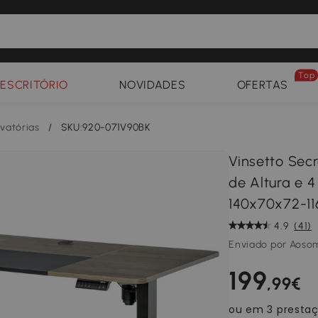
Top
ESCRITÓRIO
NOVIDADES
OFERTAS
evatórias
/
SKU:920-071V90BK
Vinsetto Secr
de Altura e 
140x70x72-11
4.9
(41)
Enviado por Aoso
199
,99€