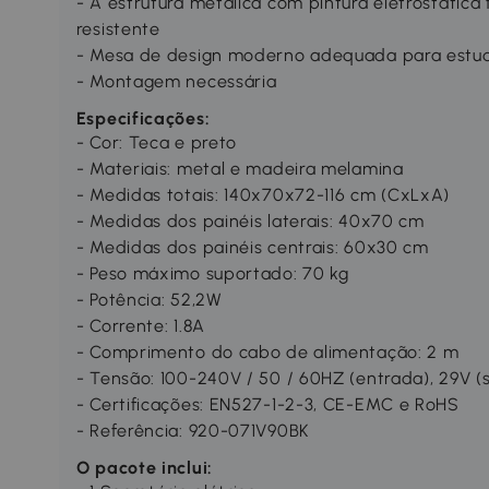
- A estrutura metálica com pintura eletrostática
resistente
- Mesa de design moderno adequada para estudo
- Montagem necessária
Especificações:
- Cor: Teca e preto
- Materiais: metal e madeira melamina
- Medidas totais: 140x70x72-116 cm (CxLxA)
- Medidas dos painéis laterais: 40x70 cm
- Medidas dos painéis centrais: 60x30 cm
- Peso máximo suportado: 70 kg
- Potência: 52,2W
- Corrente: 1.8A
- Comprimento do cabo de alimentação: 2 m
- Tensão: 100-240V / 50 / 60HZ (entrada), 29V (
- Certificações: EN527-1-2-3, CE-EMC e RoHS
- Referência: 920-071V90BK
O pacote inclui: