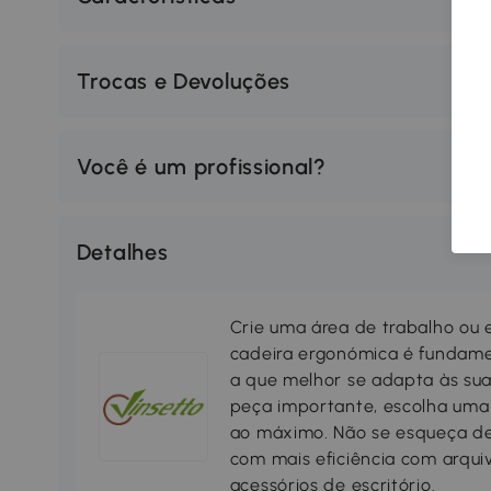
Trocas e Devoluções
Você é um profissional?
Detalhes
Crie uma área de trabalho ou 
cadeira ergonómica é fundame
a que melhor se adapta às sua
peça importante, escolha uma 
ao máximo. Não se esqueça de
com mais eficiência com arquiv
acessórios de escritório.