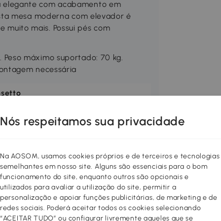
a elegante com acabamento em
 esta mesa moderna com elevador é
o e muito mais. Possui pés com
 Peso máximo suportado: 70 kg.
Montagem necessária
nsetto
0-071V90BK
Nós respeitamos sua privacidade
Na AOSOM, usamos cookies próprios e de terceiros e tecnologias
semelhantes em nosso site. Alguns são essenciais para o bom
funcionamento do site, enquanto outros são opcionais e
utilizados para avaliar a utilização do site, permitir a
personalização e apoiar funções publicitárias, de marketing e de
redes sociais. Poderá aceitar todos os cookies selecionando
“ACEITAR TUDO” ou configurar livremente aqueles que se