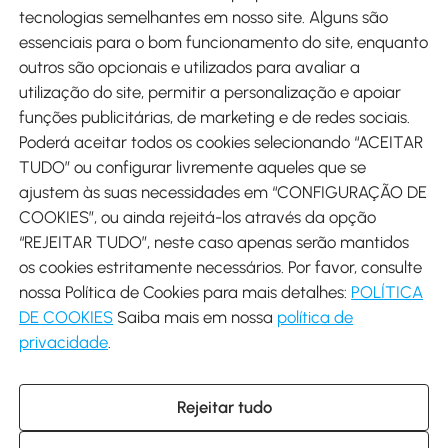
tecnologias semelhantes em nosso site. Alguns são
Métodos de pagamento
essenciais para o bom funcionamento do site, enquanto
outros são opcionais e utilizados para avaliar a
utilização do site, permitir a personalização e apoiar
funções publicitárias, de marketing e de redes sociais.
Poderá aceitar todos os cookies selecionando “ACEITAR
Envio
TUDO” ou configurar livremente aqueles que se
ajustem às suas necessidades em “CONFIGURAÇÃO DE
COOKIES”, ou ainda rejeitá-los através da opção
“REJEITAR TUDO”, neste caso apenas serão mantidos
os cookies estritamente necessários. Por favor, consulte
Descarregar Aosom App
nossa Política de Cookies para mais detalhes:
POLÍTICA
DE COOKIES
Saiba mais em nossa
política de
Google Play
privacidade
.
Rejeitar tudo
+34 931 294 512 (Seg-Sex das 7:30 às 16:30h)
info@aosom.pt