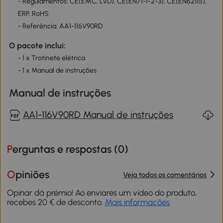
- Regulamentos: CE(EMC, LVD), CE(EN71-1-2-3), CE(EN62115),
ERP, RoHS
- Referência: AA1-116V90RD
O pacote inclui:
- 1 x Trotinete elétrica
- 1 x Manual de instruções
Manual de instruções
AA1-116V90RD Manual de instruções
Perguntas e respostas (
0
)
Opiniões
Veja todos os comentários
Opinar dá prémio! Ao enviares um vídeo do produto,
recebes 20 € de desconto.
Mais informações