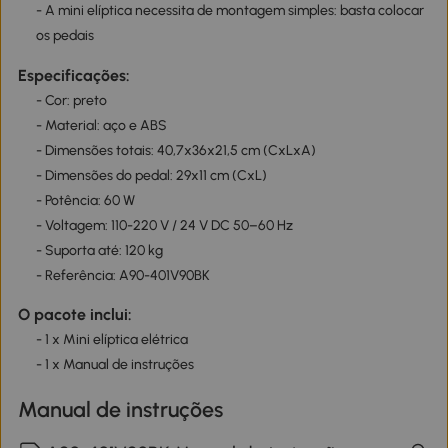
- A mini elíptica necessita de montagem simples: basta colocar
os pedais
Especificações:
- Cor: preto
- Material: aço e ABS
- Dimensões totais: 40,7x36x21,5 cm (CxLxA)
- Dimensões do pedal: 29x11 cm (CxL)
- Potência: 60 W
- Voltagem: 110-220 V / 24 V DC 50–60 Hz
- Suporta até: 120 kg
- Referência: A90-401V90BK
O pacote inclui:
- 1 x Mini elíptica elétrica
- 1 x Manual de instruções
Manual de instruções