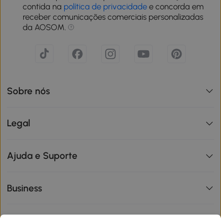
contida na
política de privacidade
e concorda em
receber comunicações comerciais personalizadas
da AOSOM.
Sobre nós
Legal
Ajuda e Suporte
Business
Informações de interesse