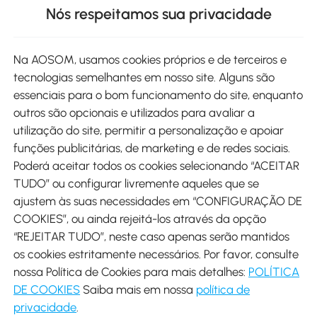
Nós respeitamos sua privacidade
Site
Na AOSOM, usamos cookies próprios e de terceiros e
tecnologias semelhantes em nosso site. Alguns são
Métodos de pagamento
essenciais para o bom funcionamento do site, enquanto
outros são opcionais e utilizados para avaliar a
utilização do site, permitir a personalização e apoiar
funções publicitárias, de marketing e de redes sociais.
Poderá aceitar todos os cookies selecionando “ACEITAR
Envio
TUDO” ou configurar livremente aqueles que se
ajustem às suas necessidades em “CONFIGURAÇÃO DE
COOKIES”, ou ainda rejeitá-los através da opção
“REJEITAR TUDO”, neste caso apenas serão mantidos
os cookies estritamente necessários. Por favor, consulte
Descarregar Aosom App
nossa Política de Cookies para mais detalhes:
POLÍTICA
DE COOKIES
Saiba mais em nossa
política de
Google Play
privacidade
.