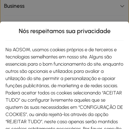
Business
Informações de interesse
Nós respeitamos sua privacidade
Site
Na AOSOM, usamos cookies próprios e de terceiros e
tecnologias semelhantes em nosso site. Alguns são
Métodos de pagamento
essenciais para o bom funcionamento do site, enquanto
outros são opcionais e utilizados para avaliar a
utilização do site, permitir a personalização e apoiar
funções publicitárias, de marketing e de redes sociais.
Poderá aceitar todos os cookies selecionando “ACEITAR
Envio
TUDO” ou configurar livremente aqueles que se
ajustem às suas necessidades em “CONFIGURAÇÃO DE
COOKIES”, ou ainda rejeitá-los através da opção
“REJEITAR TUDO”, neste caso apenas serão mantidos
os cookies estritamente necessários. Por favor, consulte