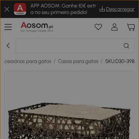
APP AOSOM: Ganhe 10€ extr
Descarregar
a no seu primeiro pedido!
Acessórios para gatos
/
Casas para gatos
/
SKU:D30-398