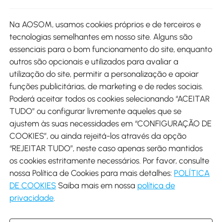
Site
Na AOSOM, usamos cookies próprios e de terceiros e
tecnologias semelhantes em nosso site. Alguns são
Métodos de pagamento
essenciais para o bom funcionamento do site, enquanto
outros são opcionais e utilizados para avaliar a
utilização do site, permitir a personalização e apoiar
funções publicitárias, de marketing e de redes sociais.
Poderá aceitar todos os cookies selecionando “ACEITAR
Envio
TUDO” ou configurar livremente aqueles que se
ajustem às suas necessidades em “CONFIGURAÇÃO DE
COOKIES”, ou ainda rejeitá-los através da opção
“REJEITAR TUDO”, neste caso apenas serão mantidos
os cookies estritamente necessários. Por favor, consulte
Descarregar Aosom App
nossa Política de Cookies para mais detalhes:
POLÍTICA
DE COOKIES
Saiba mais em nossa
política de
Google Play
privacidade
.