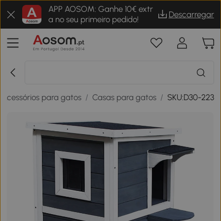
APP AOSOM: Ganhe 10€ extr
Descarregar
a no seu primeiro pedido!
Acessórios para gatos
/
Casas para gatos
/
SKU:D30-223