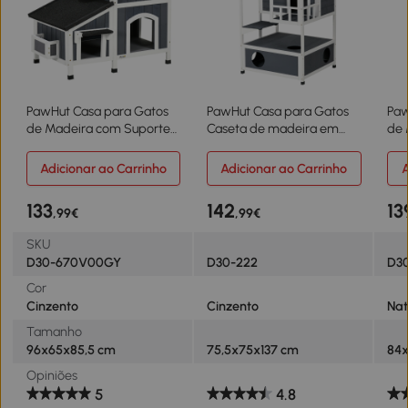
PawHut Casa para Gatos
PawHut Casa para Gatos
Paw
de Madeira com Suporte
Caseta de madeira em
de 
para Flores de 2 Níveis e
abeto com espaço amplo
Abr
Teto Asfáltico 96x65x85,5
com 4 pisos e espaço
Nív
Adicionar ao Carrinho
Adicionar ao Carrinho
A
cm Cinza
destacável para areia
Pon
75,5x75x137 cm
Nat
133
142
13
,99€
,99€
SKU
D30-670V00GY
D30-222
D3
Cor
Cinzento
Cinzento
Nat
Tamanho
96x65x85,5 cm
75,5x75x137 cm
84x
Opiniões
5
4.8