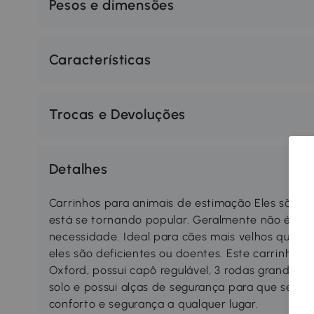
Pesos e dimensões
Características
Trocas e Devoluções
Detalhes
Carrinhos para animais de estimação Eles são u
está se tornando popular. Geralmente não é ap
necessidade. Ideal para cães mais velhos que nã
eles são deficientes ou doentes. Este carrinho 
Oxford, possui capô regulável, 3 rodas grandes p
solo e possui alças de segurança para que seu a
conforto e segurança a qualquer lugar.