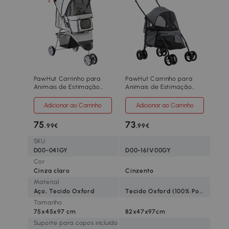
PawHut Carrinho para
PawHut Carrinho para
Animais de Estimação
Animais de Estimação
Dobrável Carrinho para
Dobrável com Janela de
Cães e Gatos com Rodas
Malha Almofada Lavável
Adicionar ao Carrinho
Adicionar ao Carrinho
Giratórias Cesto e
Arnês de Segurança
Suporte para Copos
82x47x97cm Cinza
75
73
,99€
,99€
75x45x97cm Cinza
SKU
D00-041GY
D00-161V00GY
Cor
Cinza claro
Cinzento
Material
Aço, Tecido Oxford
Tecido Oxford (100% Poliéster) e Aço;
Tamanho
75x45x97 cm
82x47x97cm
Suporte para copos incluído