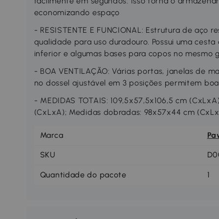
facilmente em segundos. Isso torna o armazenam
economizando espaço
- RESISTENTE E FUNCIONAL: Estrutura de aço res
qualidade para uso duradouro. Possui uma cest
inferior e algumas bases para copos no mesmo 
- BOA VENTILAÇÃO: Várias portas, janelas de mal
no dossel ajustável em 3 posições permitem boa 
- MEDIDAS TOTAIS: 109,5x57,5x106,5 cm (CxLxA)
(CxLxA); Medidas dobradas: 98x57x44 cm (CxLx
Marca
Pa
SKU
D0
Quantidade do pacote
1