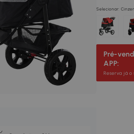
Selecionar:
Cinzen
Pré-ven
APP:
Reserva já o 