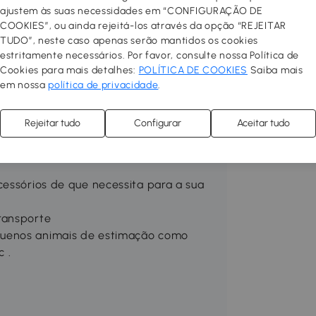
ajustem às suas necessidades em “CONFIGURAÇÃO DE
COOKIES”, ou ainda rejeitá-los através da opção “REJEITAR
ara uma utilização duradoura
TUDO”, neste caso apenas serão mantidos os cookies
s de pisos
estritamente necessários. Por favor, consulte nossa Política de
o correr, correr ou caminhar
Cookies para mais detalhes:
POLÍTICA DE COOKIES
Saiba mais
e durante o funcionamento
em nossa
política de privacidade
.
horar a direcionalidade do carrinho
rar seu animal de estimação para
Rejeitar tudo
Configurar
Aceitar tudo
 para boa ventilação e melhor
cessórios de que necessita para a sua
ransporte
quenos animais de estimação como
c .