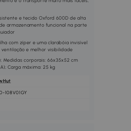
ento e o transporte muito mais fáceis,
istente e tecido Oxford 600D de alta
a de armazenamento funcional na parte
guiador
ha com zíper e uma clarabóia invisível
ventilação e melhor visibilidade
; Medidas corporais: 66x35x52 cm
A); Carga máxima: 25 kg
wHut
0-108V01GY