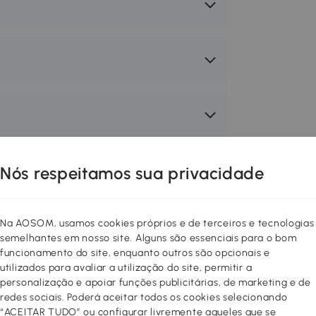
Nós respeitamos sua privacidade
m conceito relativamente novo e que
enas um capricho, mas uma
Na AOSOM, usamos cookies próprios e de terceiros e tecnologias
o podem viajar longas distâncias, ou se
semelhantes em nosso site. Alguns são essenciais para o bom
funcionamento do site, enquanto outros são opcionais e
PawHut com estrutura de aço e tecido
utilizados para avaliar a utilização do site, permitir a
ara se adaptar a diferentes tipos de
personalização e apoiar funções publicitárias, de marketing e de
nimal de estimação possa ir com
redes sociais. Poderá aceitar todos os cookies selecionando
“ACEITAR TUDO” ou configurar livremente aqueles que se