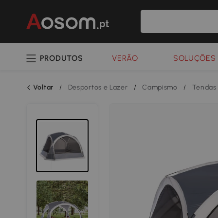
PRODUTOS
VERÃO
SOLUÇÕES 
Voltar
/
Desportos e Lazer
/
Campismo
/
Tendas 