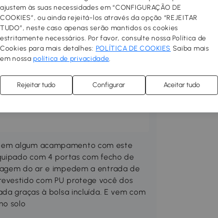
ajustem às suas necessidades em “CONFIGURAÇÃO DE
COOKIES”, ou ainda rejeitá-los através da opção “REJEITAR
TUDO”, neste caso apenas serão mantidos os cookies
estritamente necessários. Por favor, consulte nossa Política de
rraço no seu espaço preferido.
Cookies para mais detalhes:
POLÍTICA DE COOKIES
Saiba mais
 confortável, prático e acolhedor.
em nossa
política de privacidade
.
las, toldos, guarda-sóis, pisos
Compre mobiliário de exterior
Rejeitar tudo
Configurar
Aceitar tudo
ne um churrasco e desfrute ao
odutos Outsunny, os seus eventos e
u em algum acampamento com este
Equipado com 4 portas com fecho de
ssagem do ar e impedem a entrada de
revestido com PU protege você dos
ada graças à bolsa incluída. E vem com
no solo