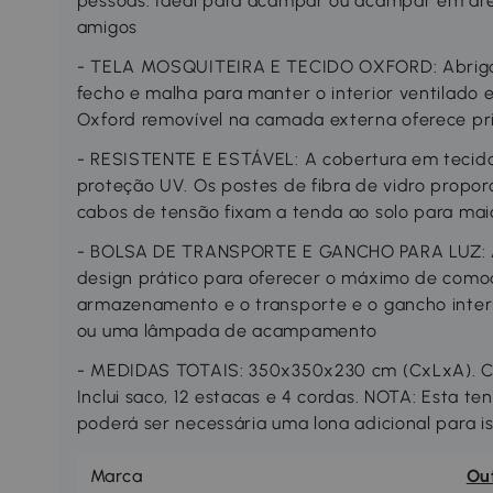
pessoas. Ideal para acampar ou acampar em áre
amigos
- TELA MOSQUITEIRA E TECIDO OXFORD: Abrig
fecho e malha para manter o interior ventilado e
Oxford removível na camada externa oferece pr
- RESISTENTE E ESTÁVEL: A cobertura em tecido 
proteção UV. Os postes de fibra de vidro propor
cabos de tensão fixam a tenda ao solo para maio
- BOLSA DE TRANSPORTE E GANCHO PARA LUZ: A 
design prático para oferecer o máximo de comodi
armazenamento e o transporte e o gancho inter
ou uma lâmpada de acampamento
- MEDIDAS TOTAIS: 350x350x230 cm (CxLxA). C
Inclui saco, 12 estacas e 4 cordas. NOTA: Esta t
poderá ser necessária uma lona adicional para i
Marca
Ou