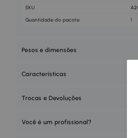
SKU
A2
Quantidade do pacote
1
Pesos e dimensões
Características
Trocas e Devoluções
Você é um profissional?