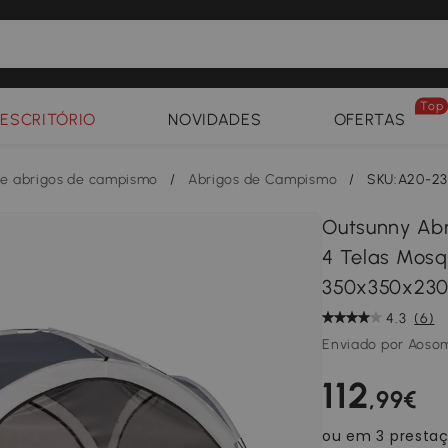
Top
ESCRITÓRIO
NOVIDADES
OFERTAS
e abrigos de campismo
/
Abrigos de Campismo
/
SKU:A20-2
Outsunny Ab
4 Telas Mosqu
350x350x230
4.3
(6)
Enviado por Aoso
112
,99€