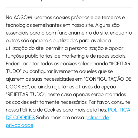
Site
Na AOSOM, usamos cookies próprios e de terceiros e
tecnologias semelhantes em nosso site. Alguns são
Métodos de pagamento
essenciais para o bom funcionamento do site, enquanto
outros são opcionais e utilizados para avaliar a
utilização do site, permitir a personalização e apoiar
funções publicitárias, de marketing e de redes sociais.
Poderá aceitar todos os cookies selecionando “ACEITAR
Envio
TUDO” ou configurar livremente aqueles que se
ajustem às suas necessidades em “CONFIGURAÇÃO DE
COOKIES”, ou ainda rejeitá-los através da opção
“REJEITAR TUDO”, neste caso apenas serão mantidos
os cookies estritamente necessários. Por favor, consulte
Descarregar Aosom App
nossa Política de Cookies para mais detalhes:
POLÍTICA
DE COOKIES
Saiba mais em nossa
política de
Google Play
privacidade
.