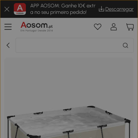
APP AOSOM: Ganhe 10€ extr
Descarregar
a no seu primeiro pedido!