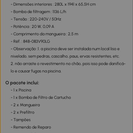
- Dimensões interiores : 280L x 194l x 65,5H cm
- Bomba de filtragem : 1136 L/h
- Tensão : 220-240V / 50Hz
- Potência : 20 W, 0,09 A
- Comprimento da mangueira : 2,5 m
- Réf. : 848-083V90LG
- Observação :1. a piscina deve ser instalada num local liso e
nivelado, sem pedras, cascalho, paus, ervas resistentes, etc.
2. não arraste o revestimento no chão, pois isso pode danificá-
lo e causar fugas na piscina.
O pacote inclui:
- 1 x Piscina
- 1 x Bomba de Filtro de Cartucho
- 2 x Mangueira
- 2 x Prefiltro
- Tampões
- Remendo de Reparo