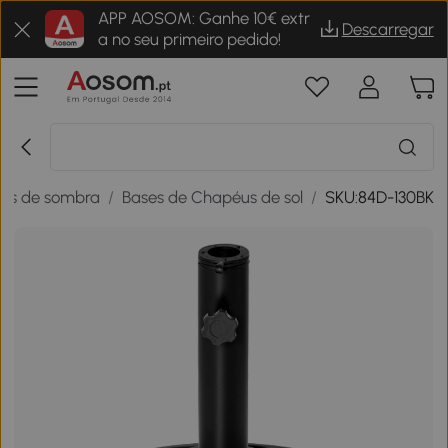
APP AOSOM: Ganhe 10€ extr
Descarregar
a no seu primeiro pedido!
las de sombra
/
Bases de Chapéus de sol
/
SKU:84D-130BK