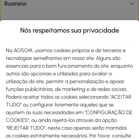
Business
Informações de interesse
Nós respeitamos sua privacidade
Site
Na AOSOM, usamos cookies próprios e de terceiros e
tecnologias semelhantes em nosso site. Alguns são
Métodos de pagamento
essenciais para o bom funcionamento do site, enquanto
outros são opcionais e utilizados para avaliar a
utilização do site, permitir a personalização e apoiar
funções publicitárias, de marketing e de redes sociais.
Poderá aceitar todos os cookies selecionando “ACEITAR
Envio
TUDO” ou configurar livremente aqueles que se
ajustem às suas necessidades em “CONFIGURAÇÃO DE
COOKIES”, ou ainda rejeitá-los através da opção
“REJEITAR TUDO”, neste caso apenas serão mantidos
os cookies estritamente necessários. Por favor, consulte
Descarregar Aosom App