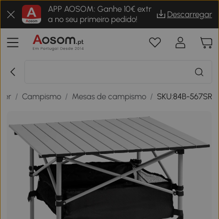
APP AOSOM: Ganhe 10€ extr
Descarregar
a no seu primeiro pedido!
zer
/
Campismo
/
Mesas de campismo
/
SKU:84B-567SR