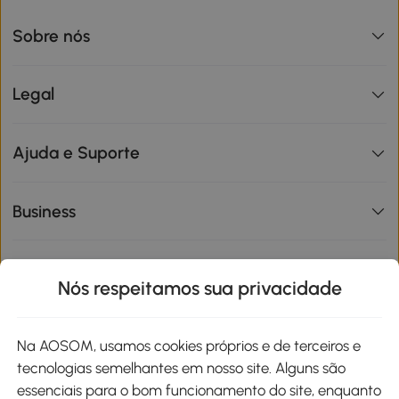
Sobre nós
Legal
Ajuda e Suporte
Business
Informações de interesse
Nós respeitamos sua privacidade
Site
Na AOSOM, usamos cookies próprios e de terceiros e
tecnologias semelhantes em nosso site. Alguns são
Métodos de pagamento
essenciais para o bom funcionamento do site, enquanto