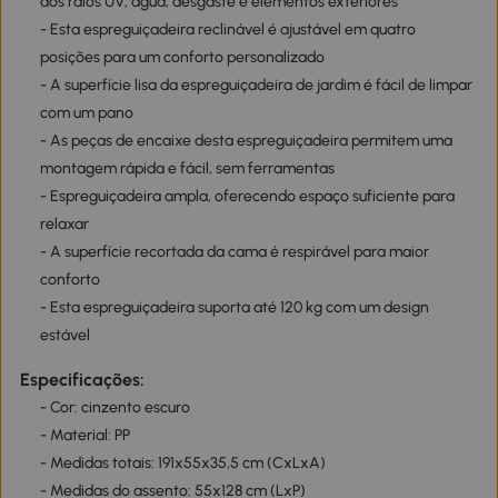
aos raios UV, água, desgaste e elementos exteriores
- Esta espreguiçadeira reclinável é ajustável em quatro
posições para um conforto personalizado
- A superfície lisa da espreguiçadeira de jardim é fácil de limpar
com um pano
- As peças de encaixe desta espreguiçadeira permitem uma
montagem rápida e fácil, sem ferramentas
- Espreguiçadeira ampla, oferecendo espaço suficiente para
relaxar
- A superfície recortada da cama é respirável para maior
conforto
- Esta espreguiçadeira suporta até 120 kg com um design
estável
Especificações:
- Cor: cinzento escuro
- Material: PP
- Medidas totais: 191x55x35,5 cm (CxLxA)
- Medidas do assento: 55x128 cm (LxP)