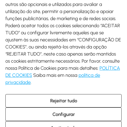
outros são opcionais e utilizados para avaliar a
utilização do site, permitir a personalização e apoiar
funções publicitárias, de marketing e de redes sociais.
Poderá aceitar todos os cookies selecionando “ACEITAR
Envio
TUDO” ou configurar livremente aqueles que se
ajustem às suas necessidades em “CONFIGURAÇÃO DE
COOKIES”, ou ainda rejeitá-los através da opção
“REJEITAR TUDO”, neste caso apenas serão mantidos
os cookies estritamente necessários. Por favor, consulte
Descarregar Aosom App
nossa Política de Cookies para mais detalhes:
POLÍTICA
DE COOKIES
Saiba mais em nossa
política de
Google Play
privacidade
.
Rejeitar tudo
+34 931 294 512 (Seg-Sex das 7:30 às 16:30h)
info@aosom.pt
Configurar
C/ Roc Gros, nº 15. 08550 Els Hostalets de Balenyà (Barcelona),
Espanha
© 2014-2026 SPANISH AOSOM SL (NIF: B66295775) Todos os