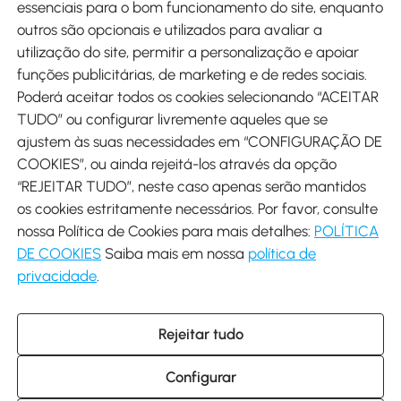
Métodos de pagamento
essenciais para o bom funcionamento do site, enquanto
outros são opcionais e utilizados para avaliar a
utilização do site, permitir a personalização e apoiar
funções publicitárias, de marketing e de redes sociais.
Poderá aceitar todos os cookies selecionando “ACEITAR
Envio
TUDO” ou configurar livremente aqueles que se
ajustem às suas necessidades em “CONFIGURAÇÃO DE
COOKIES”, ou ainda rejeitá-los através da opção
“REJEITAR TUDO”, neste caso apenas serão mantidos
os cookies estritamente necessários. Por favor, consulte
Descarregar Aosom App
nossa Política de Cookies para mais detalhes:
POLÍTICA
DE COOKIES
Saiba mais em nossa
política de
Google Play
privacidade
.
Rejeitar tudo
+34 931 294 512 (Seg-Sex das 7:30 às 16:30h)
info@aosom.pt
Configurar
C/ Roc Gros, nº 15. 08550 Els Hostalets de Balenyà (Barcelona),
Espanha