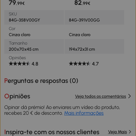
79
82
,99€
,99€
SKU
84G-358V00GY
84G-391V00GG
Cor
Cinza claro
Cinza claro
Tamanho
200x70x45 cm
194x72x31 cm
Opiniões
4.8
4.7
Perguntas e respostas (
0
)
Opiniões
Veja todos os comentários
Opinar dá prémio! Ao enviares um vídeo do produto,
recebes 20 € de desconto.
Mais informações
Inspira-te com os nossos clientes
Veja Mais