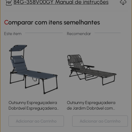
84G-358V00GY Manual de instruções
Comparar com itens semelhantes
Este item
Recomendar
Outsunny Espreguiçadeira
Outsunny Espreguiçadeira
Dobrável Espreguiçadeira
de Jardim Dobrável com
de Jardim com Toldo
Encosto Ajustável em 4
Ajustável para Jardim
Níveis, Orifício de Leitura e
Adicionar ao Carrinho
Adicionar ao Carrinho
Terraço Piscina
Apoio para Cabeça
70x200x45 cm Cinza
145x72x89 cm Cinzento