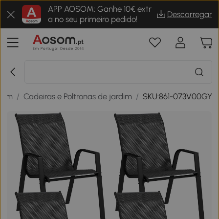
APP AOSOM: Ganhe 10€ extr
Descarregar
a no seu primeiro pedido!
rdim
/
Cadeiras e Poltronas de jardim
/
SKU:861-073V00GY