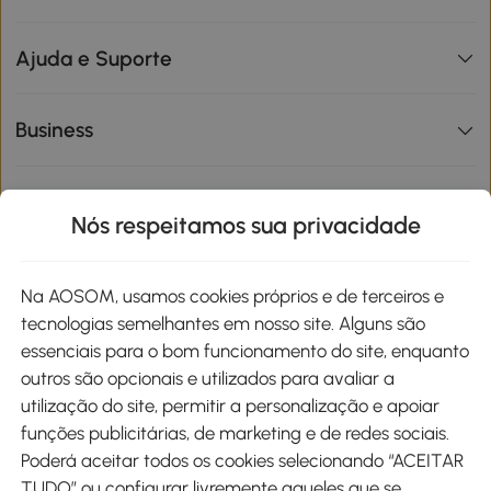
Ajuda e Suporte
Business
Informações de interesse
Nós respeitamos sua privacidade
Site
Na AOSOM, usamos cookies próprios e de terceiros e
tecnologias semelhantes em nosso site. Alguns são
Métodos de pagamento
essenciais para o bom funcionamento do site, enquanto
outros são opcionais e utilizados para avaliar a
utilização do site, permitir a personalização e apoiar
funções publicitárias, de marketing e de redes sociais.
Poderá aceitar todos os cookies selecionando “ACEITAR
Envio
TUDO” ou configurar livremente aqueles que se