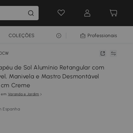
COLEÇÕES
SELEÇÃO PREMIUM
Professionais
00CW
péu de Sol Alumínio Retangular com
ável, Manivela e Mastro Desmontável
 cm Creme
em
Varanda e Jardim
m Espanha