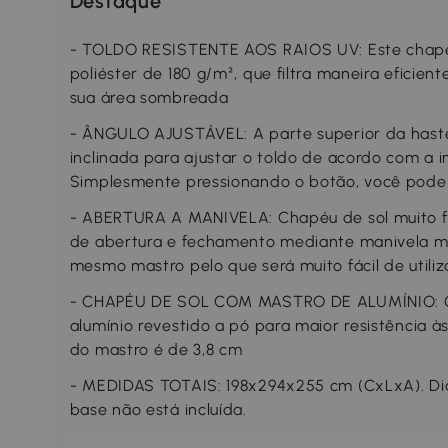
Destaque
- TOLDO RESISTENTE AOS RAIOS UV: Este chapéu 
poliéster de 180 g/m², que filtra maneira eficien
sua área sombreada
- ÂNGULO AJUSTÁVEL: A parte superior da haste
inclinada para ajustar o toldo de acordo com a in
Simplesmente pressionando o botão, você pode 
- ABERTURA A MANIVELA: Chapéu de sol muito fá
de abertura e fechamento mediante manivela ma
mesmo mastro pelo que será muito fácil de utili
- CHAPÉU DE SOL COM MASTRO DE ALUMÍNIO: Ch
alumínio revestido a pó para maior resistência à
do mastro é de 3,8 cm
- MEDIDAS TOTAIS: 198x294x255 cm (CxLxA). Diâ
base não está incluída.