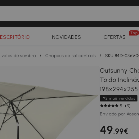
Top
ESCRITÓRIO
NOVIDADES
OFERTAS
e velas de sombra
/
Chapéus de sol centrais
/
SKU:84D-036V
Outsunny Cha
Toldo Inclin
198x294x255
#2 mais vendidos
5
(9)
Enviado por Aoso
49
,99€