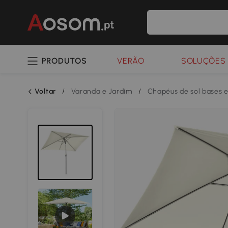
PRODUTOS
VERÃO
SOLUÇÕES 
Voltar
/
Varanda e Jardim
/
Chapéus de sol bases 