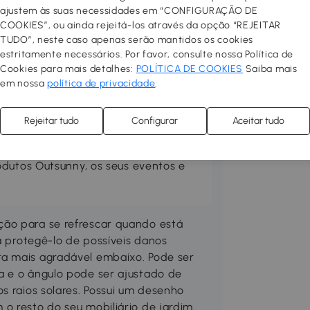
ajustem às suas necessidades em “CONFIGURAÇÃO DE
COOKIES”, ou ainda rejeitá-los através da opção “REJEITAR
TUDO”, neste caso apenas serão mantidos os cookies
estritamente necessários. Por favor, consulte nossa Política de
Cookies para mais detalhes:
POLÍTICA DE COOKIES
Saiba mais
rraço no seu espaço preferido.
em nossa
política de privacidade
.
 confortável, prático e acolhedor.
las, toldos, guarda-sóis, pisos
Rejeitar tudo
Configurar
Aceitar tudo
Compre mobiliário de exterior
ne um churrasco e desfrute ao
odutos Outsunny, os seus eventos e
ção para se refrescar quando está
rá protegê-lo de possíveis danos
ra mais agradável embaixo. Pode ser
a e o ângulo pode ser ajustado de
s raios solares. Possui um desenho
o resto do seu mobiliário de jardim