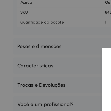
Marca
Ou
SKU
84
Quantidade do pacote
1
Pesos e dimensões
Características
Trocas e Devoluções
Você é um profissional?