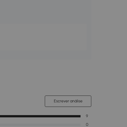
Escrever análise
9
0