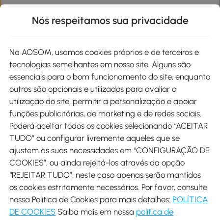
Informações de interesse
Nós respeitamos sua privacidade
Site
Na AOSOM, usamos cookies próprios e de terceiros e
tecnologias semelhantes em nosso site. Alguns são
Métodos de pagamento
essenciais para o bom funcionamento do site, enquanto
outros são opcionais e utilizados para avaliar a
utilização do site, permitir a personalização e apoiar
funções publicitárias, de marketing e de redes sociais.
Poderá aceitar todos os cookies selecionando “ACEITAR
Envio
TUDO” ou configurar livremente aqueles que se
ajustem às suas necessidades em “CONFIGURAÇÃO DE
COOKIES”, ou ainda rejeitá-los através da opção
“REJEITAR TUDO”, neste caso apenas serão mantidos
os cookies estritamente necessários. Por favor, consulte
Descarregar Aosom App
nossa Política de Cookies para mais detalhes:
POLÍTICA
DE COOKIES
Saiba mais em nossa
política de
Google Play