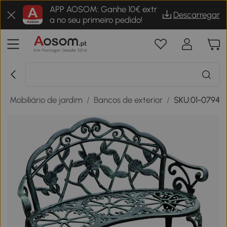
APP AOSOM: Ganhe 10€ extr
Descarregar
a no seu primeiro pedido!
/
Mobiliário de jardim
/
Bancos de exterior
/
SKU:01-0794