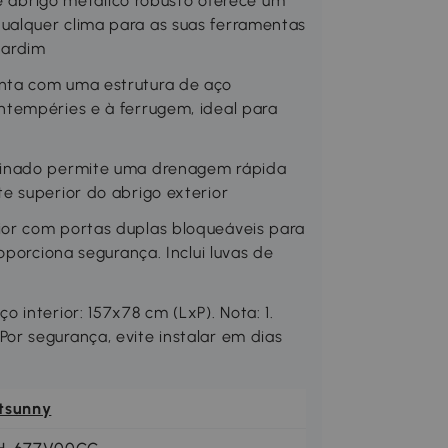
brigo metálico robusto oferece um
alquer clima para as suas ferramentas
jardim
nta com uma estrutura de aço
tempéries e à ferrugem, ideal para
linado permite uma drenagem rápida
e superior do abrigo exterior
or com portas duplas bloqueáveis para
oporciona segurança. Inclui luvas de
interior: 157x78 cm (LxP). Nota: 1.
r segurança, evite instalar em dias
tsunny