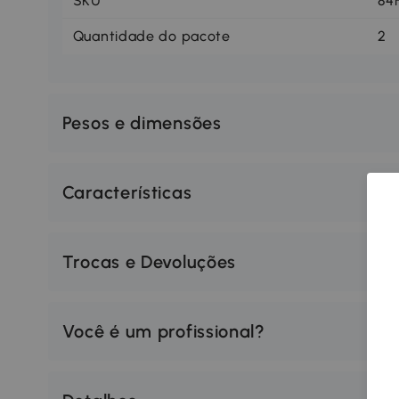
SKU
84
Quantidade do pacote
2
Pesos e dimensões
Características
Trocas e Devoluções
Você é um profissional?