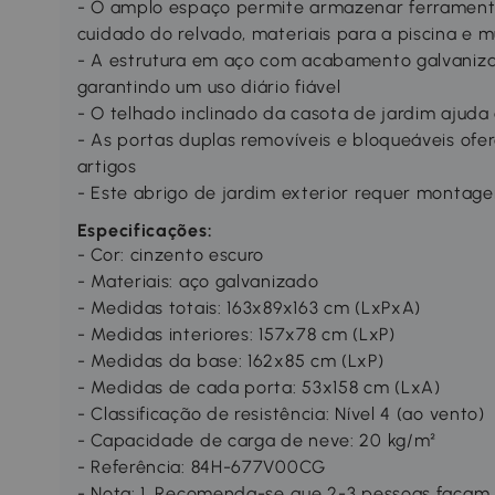
- O amplo espaço permite armazenar ferrament
cuidado do relvado, materiais para a piscina e m
- A estrutura em aço com acabamento galvanizad
garantindo um uso diário fiável
- O telhado inclinado da casota de jardim ajud
- As portas duplas removíveis e bloqueáveis of
artigos
- Este abrigo de jardim exterior requer montag
Especificações:
- Cor: cinzento escuro
- Materiais: aço galvanizado
- Medidas totais: 163x89x163 cm (LxPxA)
- Medidas interiores: 157x78 cm (LxP)
- Medidas da base: 162x85 cm (LxP)
- Medidas de cada porta: 53x158 cm (LxA)
- Classificação de resistência: Nível 4 (ao vento)
- Capacidade de carga de neve: 20 kg/m²
- Referência: 84H-677V00CG
- Nota: 1. Recomenda-se que 2-3 pessoas façam 