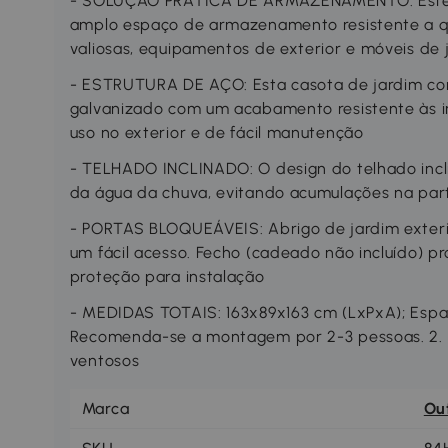
- SOLUÇÃO PRÁTICA DE ARMAZENAMENTO: Este a
amplo espaço de armazenamento resistente a qu
valiosas, equipamentos de exterior e móveis de 
- ESTRUTURA DE AÇO: Esta casota de jardim co
galvanizado com um acabamento resistente às in
uso no exterior e de fácil manutenção
- TELHADO INCLINADO: O design do telhado inc
da água da chuva, evitando acumulações na part
- PORTAS BLOQUEÁVEIS: Abrigo de jardim exteri
um fácil acesso. Fecho (cadeado não incluído) pr
proteção para instalação
- MEDIDAS TOTAIS: 163x89x163 cm (LxPxA); Espaço 
Recomenda-se a montagem por 2-3 pessoas. 2. Po
ventosos
Marca
Ou