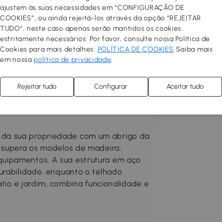
ajustem às suas necessidades em “CONFIGURAÇÃO DE
COOKIES”, ou ainda rejeitá-los através da opção “REJEITAR
TUDO”, neste caso apenas serão mantidos os cookies
rraço no seu espaço preferido.
estritamente necessários. Por favor, consulte nossa Política de
 confortável, prático e acolhedor.
Cookies para mais detalhes:
POLÍTICA DE COOKIES
Saiba mais
las, toldos, guarda-sóis, pisos
em nossa
política de privacidade
.
Compre mobiliário de exterior
ne um churrasco e desfrute ao
Rejeitar tudo
Configurar
Aceitar tudo
odutos Outsunny, os seus eventos e
 da sua propriedade com um abrigo da
o supera os modelos de madeira,
uipamentos. A sua estrutura em aço
urabilidade, enquanto o telhado
átio e jardim, combina funcionalidade e