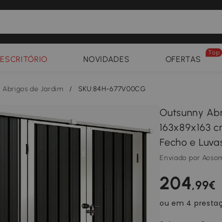
Top
ESCRITÓRIO
NOVIDADES
OFERTAS
Abrigos de Jardim
/
SKU:84H-677V00CG
Outsunny Abr
163x89x163 c
Fecho e Luva
Enviado por Aoso
204
,99€