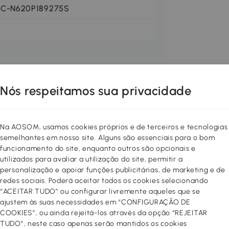
FC-N620P189275S
Nós respeitamos sua privacidade
Na AOSOM, usamos cookies próprios e de terceiros e tecnologias
semelhantes em nosso site. Alguns são essenciais para o bom
com um fascinante padrão de
funcionamento do site, enquanto outros são opcionais e
ncia intemporal. O design único das
utilizados para avaliar a utilização do site, permitir a
 moderno, como também cria uma
personalização e apoiar funções publicitárias, de marketing e de
m diâmetro de 100 cm e uma altura de
redes sociais. Poderá aceitar todos os cookies selecionando
s em companhia ou como superfície de
“ACEITAR TUDO” ou configurar livremente aqueles que se
e durabilidade e fiabilidade, enquanto o
ajustem às suas necessidades em “CONFIGURAÇÃO DE
onto focal com estilo na sua cozinha
COOKIES”, ou ainda rejeitá-los através da opção “REJEITAR
TUDO”, neste caso apenas serão mantidos os cookies