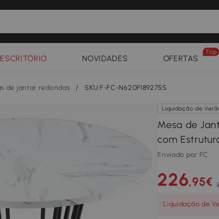
Top
ESCRITÓRIO
NOVIDADES
OFERTAS
s de jantar redondas
/
SKU:F-FC-N620P189275S
Liquidação de Verã
Mesa de Jan
com Estrutur
Enviado por FC
226
,95€
Liquidação de V