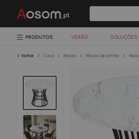
PRODUTOS
VERÃO
SOLUÇÕES 
Voltar
/
Casa
/
Mesas
/
Mesas de jantar
/
Mesa