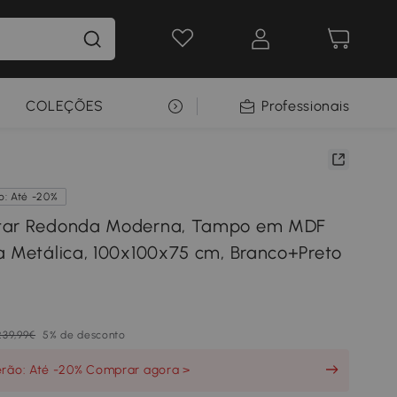
COLEÇÕES
SELEÇÃO PREMIUM
Professionais
o: Até -20%
tar Redonda Moderna, Tampo em MDF
a Metálica, 100x100x75 cm, Branco+Preto
239,99€
5% de desconto
erão: Até -20% Comprar agora >