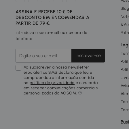
Aos
Blo
ASSINA E RECEBE 10 € DE
Notí
DESCONTO EM ENCOMENDAS A
PARTIR DE 79 €.
#Ao
Introduza o seu e-mail ou número de
Patr
telefone
Leg
Ter
Inscrever-se
Polí
Ao subscrever a nossa newsletter
Polí
e/ou alertas SMS declara que leu e
compreendeu a informação contida
Livr
na
política de privacidade
e concorda
Avis
em receber comunicações comerciais
personalizadas da AOSOM.
Aler
Ter
Ter
Bus