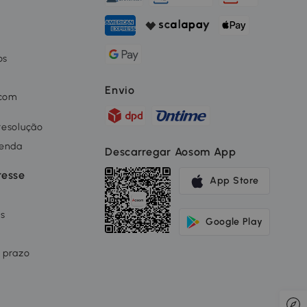
os
o
Envio
 com
 resolução
renda
Descarregar Aosom App
resse
App Store
os
Google Play
 prazo