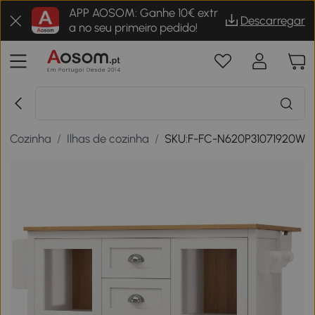
APP AOSOM: Ganhe 10€ extr
Descarregar
a no seu primeiro pedido!
/
Cozinha
/
Ilhas de cozinha
/
SKU:F-FC-N620P31071920W