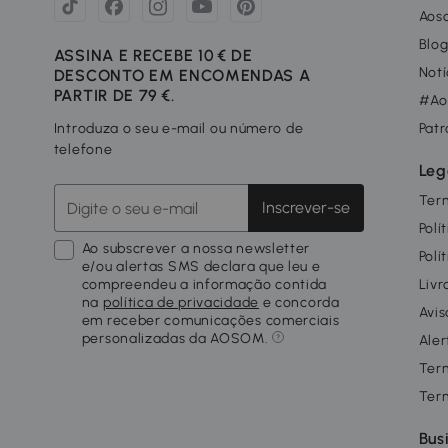
Aos
Blo
ASSINA E RECEBE 10 € DE
Notí
DESCONTO EM ENCOMENDAS A
PARTIR DE 79 €.
#Ao
Introduza o seu e-mail ou número de
Patr
telefone
Leg
Ter
Inscrever-se
Polí
Ao subscrever a nossa newsletter
Polí
e/ou alertas SMS declara que leu e
compreendeu a informação contida
Livr
na
política de privacidade
e concorda
Avis
em receber comunicações comerciais
personalizadas da AOSOM.
Aler
Ter
Ter
Bus