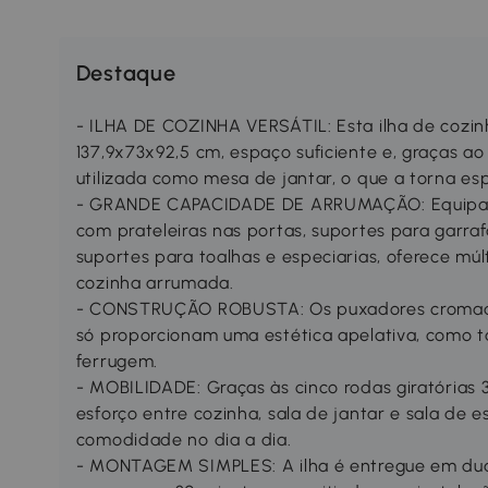
Destaque
- ILHA DE COZINHA VERSÁTIL: Esta ilha de cozin
137,9x73x92,5 cm, espaço suficiente e, graças 
utilizada como mesa de jantar, o que a torna e
- GRANDE CAPACIDADE DE ARRUMAÇÃO: Equipada
com prateleiras nas portas, suportes para garr
suportes para toalhas e especiarias, oferece mú
cozinha arrumada.
- CONSTRUÇÃO ROBUSTA: Os puxadores cromados
só proporcionam uma estética apelativa, como t
ferrugem.
- MOBILIDADE: Graças às cinco rodas giratórias 
esforço entre cozinha, sala de jantar e sala de e
comodidade no dia a dia.
- MONTAGEM SIMPLES: A ilha é entregue em du