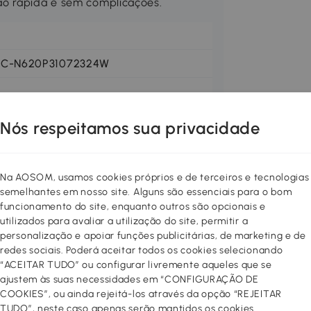
ão rápida e sem complicações.
FC-N620P31072324W
Nós respeitamos sua privacidade
Na AOSOM, usamos cookies próprios e de terceiros e tecnologias
semelhantes em nosso site. Alguns são essenciais para o bom
funcionamento do site, enquanto outros são opcionais e
utilizados para avaliar a utilização do site, permitir a
personalização e apoiar funções publicitárias, de marketing e de
 é um verdadeiro prodígio na otimização
redes sociais. Poderá aceitar todos os cookies selecionando
137,9x73x92,5 cm oferece um amplo
“ACEITAR TUDO” ou configurar livremente aqueles que se
uplas, suportes para garrafas e
ajustem às suas necessidades em “CONFIGURAÇÃO DE
 ser usada como mesa auxiliar para
COOKIES”, ou ainda rejeitá-los através da opção “REJEITAR
as giratórias 360° oferecem
TUDO”, neste caso apenas serão mantidos os cookies