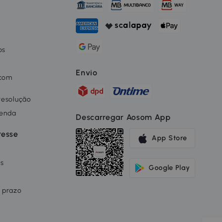
os
o
Envio
 com
 resolução
renda
Descarregar Aosom App
resse
App Store
os
Google Play
 prazo