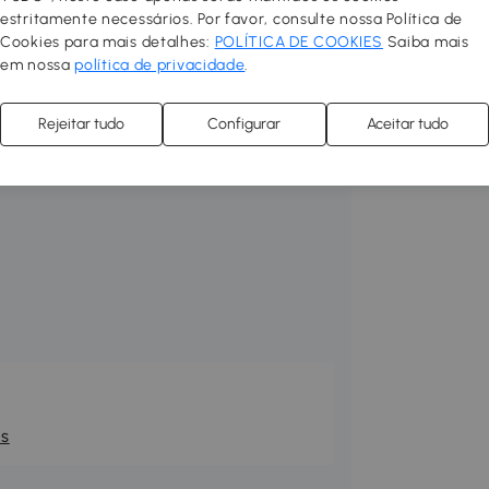
os tubos de aço garantem durabilidade
estritamente necessários. Por favor, consulte nossa Política de
 imprescindível na sua casa.
Cookies para mais detalhes:
POLÍTICA DE COOKIES
Saiba mais
em nossa
política de privacidade
.
teleiras
Rejeitar tudo
Configurar
Aceitar tudo
s