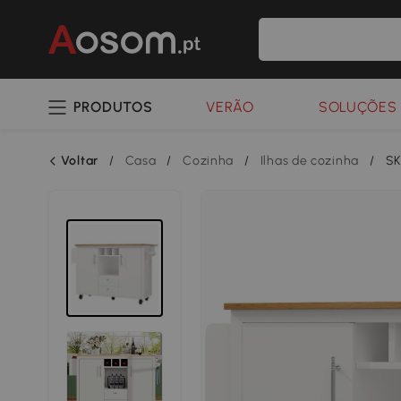
PRODUTOS
VERÃO
SOLUÇÕES 
Voltar
/
Casa
/
Cozinha
/
Ilhas de cozinha
/
SK