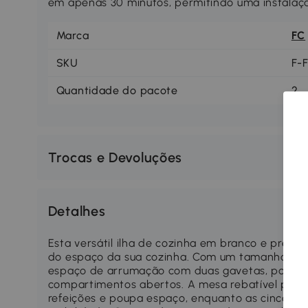
em apenas 30 minutos, permitindo uma instalaç
Marca
FC
SKU
F-
Quantidade do pacote
2
Trocas e Devoluções
Detalhes
Esta versátil ilha de cozinha em branco e preto
do espaço da sua cozinha. Com um tamanho de 
espaço de arrumação com duas gavetas, portas d
compartimentos abertos. A mesa rebatível pode
refeições e poupa espaço, enquanto as cinco rod